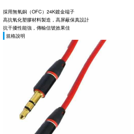
採用無氧銅（OFC）24K鍍金端子
高抗氧化塑膠材料製造，高屏蔽保真設計
抗干擾性能強，傳輸信號效果佳
規格說明