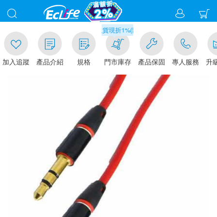
00
滿千元門市取貨現折1%(部分商品不適用)-請點我看
加入追蹤
產品介紹
規格
門市庫存
產品保固
專人服務
升