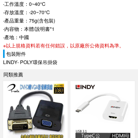
‧工作溫度：0~40°C
‧存放溫度：-20~70°C
‧產品重量：75g(含包裝)
‧內容物：本體/說明書*1
‧產地：中國
※以上規格資料若有任何錯誤，以原廠所公佈資料為準。
包裝附件
LINDY- POLY環保吊掛袋
同類推薦