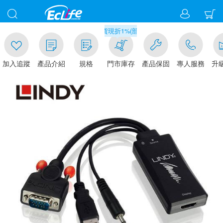
00
滿千元門市取貨現折1%(部分商品不適用)-請點我看
加入追蹤
產品介紹
規格
門市庫存
產品保固
專人服務
升