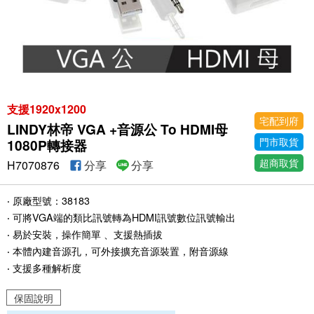
支援1920x1200
宅配到府
LINDY林帝 VGA +音源公 To HDMI母
門市取貨
1080P轉接器
超商取貨
H7070876
分享
分享
‧ 原廠型號：38183
‧ 可將VGA端的類比訊號轉為HDMI訊號數位訊號輸出
‧ 易於安裝，操作簡單 、支援熱插拔
‧ 本體內建音源孔，可外接擴充音源裝置，附音源線
‧ 支援多種解析度
保固說明