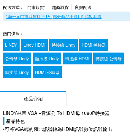
配送方式：
門市取貨*
超商取貨
良興配送
*滿千元門市取貨現折1%(部分商品不適用)-請點我看
熱門快搜：
LINDY
Lindy HDMI
轉接線 Lindy
HDMI 轉接器
公轉母 Lindy
熱插拔 Lindy
轉接線 HDMI
轉接線 公轉母
轉接器 Lindy
HDMI 公轉母
產品介紹
LINDY林帝 VGA +音源公 To HDMI母 1080P轉接器
產品特色
•可將VGA端的類比訊號轉為HDMI訊號數位訊號輸出