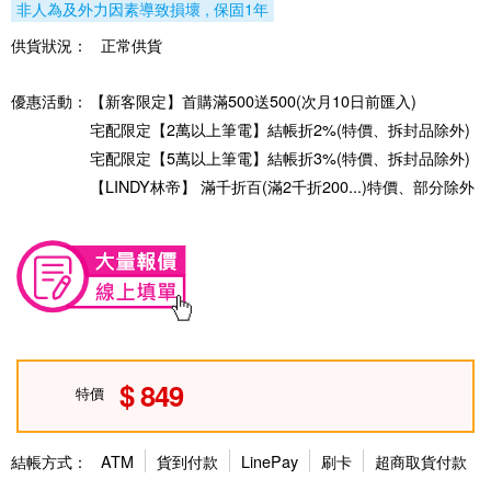
非人為及外力因素導致損壞 , 保固1年
供貨狀況：
正常供貨
優惠活動：
【新客限定】首購滿500送500(次月10日前匯入)
宅配限定【2萬以上筆電】結帳折2%(特價、拆封品除外)
宅配限定【5萬以上筆電】結帳折3%(特價、拆封品除外)
【LINDY林帝】 滿千折百(滿2千折200...)特價、部分除外
849
特價
結帳方式：
ATM
貨到付款
LinePay
刷卡
超商取貨付款