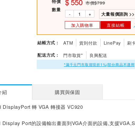
550
特價
市價$799
數量
-
+
大量報價諮詢 >>
加入購物車
直接結帳
結帳方式：
ATM
貨到付款
LinePay
刷
配送方式：
門市取貨*
良興配送
*滿千元門市取貨現折1%(部分商品不適用
介紹
購買與保固
i DisplayPort 轉 VGA 轉接器 VC920
ni Display Port的設備輸出畫面到VGA介面的設備,支援VGA,