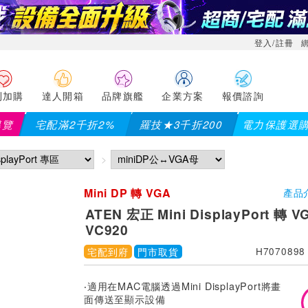
登入/註冊
利加購
達人開箱
品牌旗艦
企業方案
報價諮詢
導覽
宅配滿2千折2%
羅技★3千折200
電力保護選
【PX大通】全館滿千折百(
Mini DP 轉 VGA
產品
ATEN 宏正 Mini DisplayPort 轉
VC920
宅配到府
門市取貨
H7070898
‧適用在MAC電腦透過Mini DisplayPort將畫
面傳送至顯示設備