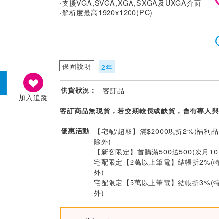
‧支援VGA,SVGA,XGA,SXGA及UXGA介面
‧解析度最高1920x1200(PC)
保固說明
2年
供貨狀況：
客訂品
加入追蹤
客訂商品無現貨，若交期較長或缺貨，會有專人與
優惠活動
【宅配/超取】滿$2000現折2%(福利品
除外)
【新客限定】首購滿500送500(次月1
宅配限定【2萬以上筆電】結帳折2%(
外)
宅配限定【5萬以上筆電】結帳折3%(
外)