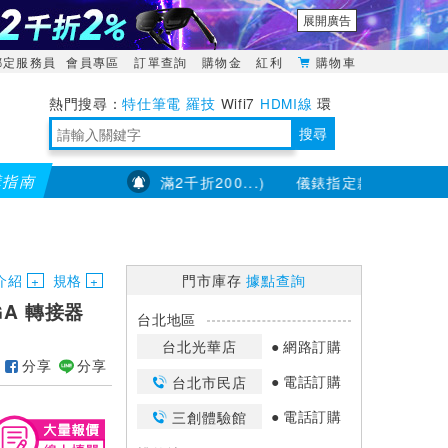
展開廣告
綁定服務員
會員專區
訂單查詢
購物金
紅利
購物車
特仕筆電
羅技
Wifi7
HDMI線
環
境量測
明緯POWER
搜尋
購指南
部分品項不適用，滿2千折200...)
儀錶指定款單筆滿8000折2
靈活多變的分離式設計
TypeC安全電源延長線
日除濕15L，19坪適用
華碩 ROG Falcata 電競鍵盤
WTR-1500C行動無線影音傳輸器
電源百寶袋-你要的這裡通通有
行動電源【BSMI認證專區】
owon電子測量與智能儀器專家
介紹
規格
門市庫存
據點查詢
 VGA 轉接器
台北地區
台北光華店
網路訂購
分享
分享
電話訂購
台北市民店
電話訂購
三創體驗館