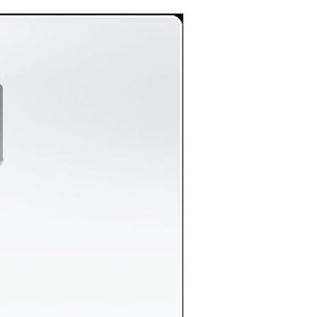
器
ATEN 宏正 CS22U
2埠帶線式USB KV
M多電腦切換器
$790
ATEN 宏正 HDMI H
DBaseT-Lite 視訊
傳送器(4K@40公
$4050
尺) VE801T