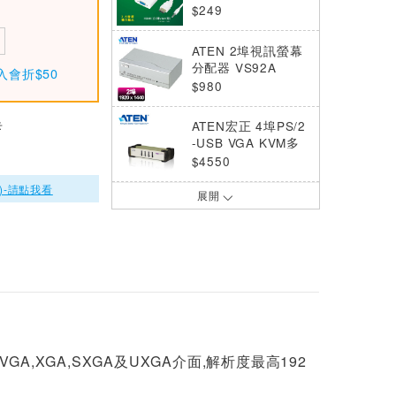
1W
$249
ATEN 2埠視訊螢幕
分配器 VS92A
入會折$50
$980
卡
ATEN宏正 4埠PS/2
-USB VGA KVM多
電腦切換器(CS84
$4550
U)
)-請點我看
展開
ATEN宏正 CS62KM
快切帶線式KM切換
器
$1180
LINDY林帝 主動式
DISPLAYPORT 公
TO VGA 母 轉接器
$449
ATEN宏正 CS1308
SVGA,XGA,SXGA及UXGA介面,解析度最高192
單機版 8埠PS/2-US
B KVM多電腦切換
$6440