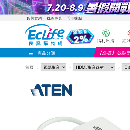
良興官網
粉絲專頁
門市據點
福利出清
紅
【必看】活動
商品分類
首頁