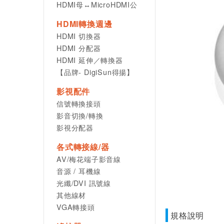
HDMI母↔MicroHDMI公
HDMI轉換週邊
HDMI 切換器
HDMI 分配器
HDMI 延伸／轉換器
【品牌- DigiSun得揚】
影視配件
信號轉換接頭
影音切換/轉換
影視分配器
各式轉接線/器
AV/梅花端子影音線
音源 / 耳機線
光纖/DVI 訊號線
其他線材
VGA轉接頭
規格說明