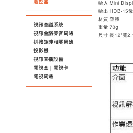
遙控器
輸入:Mini Disp
輸出:HDB-15
材質:塑膠
視訊會議系統
重量:70g
視訊會議聲音周邊
尺寸:長12*寬2.
拼接矩陣相關周邊
投影機
視訊直播設備
電視盒｜電視卡
電視周邊