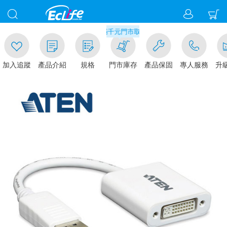
00
滿千元門市取貨現折1%(部分商品不適用)-請
加入追蹤
產品介紹
規格
門市庫存
產品保固
專人服務
升