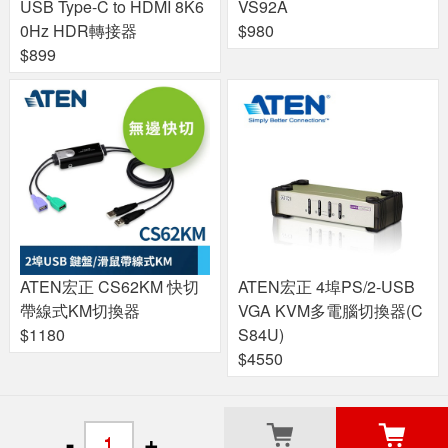
USB Type-C to HDMI 8K6
VS92A
0Hz HDR轉接器
$980
$899
ATEN宏正 CS62KM 快切
ATEN宏正 4埠PS/2-USB
帶線式KM切換器
VGA KVM多電腦切換器(C
$1180
S84U)
$4550
關於良興
粉絲專頁
門市據點
-
+