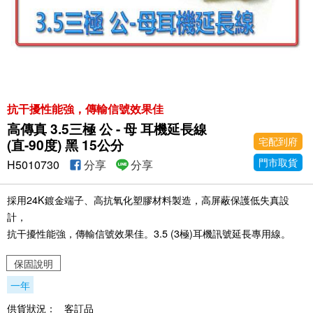
抗干擾性能強，傳輸信號效果佳
高傳真 3.5三極 公 - 母 耳機延長線
宅配到府
(直-90度) 黑 15公分
門市取貨
H5010730
分享
分享
採用24K鍍金端子、高抗氧化塑膠材料製造，高屏蔽保護低失真設
計，
抗干擾性能強，傳輸信號效果佳。3.5 (3極)耳機訊號延長專用線。
保固說明
一年
供貨狀況：
客訂品