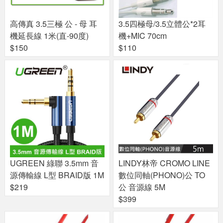
高傳真 3.5三極 公 - 母 耳
3.5四極母/3.5立體公*2耳
機延長線 1米(直-90度)
機+MIC 70cm
$150
$110
UGREEN 綠聯 3.5mm 音
LINDY林帝 CROMO LINE
源傳輸線 L型 BRAID版 1M
數位同軸(PHONO)公 TO
$219
公 音源線 5M
$399