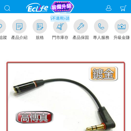
千元門市取貨現折1%(部分商品不適用)-請點我看
追蹤
產品介紹
規格
門市庫存
產品保固
專人服務
升級金賺