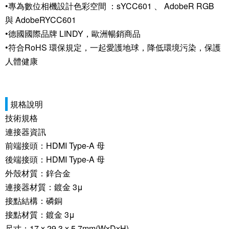
•專為數位相機設計色彩空間 ：sYCC601 、 AdobeR RGB
與 AdobeRYCC601
•德國國際品牌 LINDY，歐洲暢銷商品
•符合RoHS 環保規定，一起愛護地球，降低環境污染，保護
人體健康
規格說明
技術規格
連接器資訊
前端接頭：HDMI Type-A 母
後端接頭：HDMI Type-A 母
外殼材質：鋅合金
連接器材質：鍍金 3μ
接點結構：磷銅
接點材質：鍍金 3μ
尺寸：17 x 29.3 x 5.7mm(WxDxH)