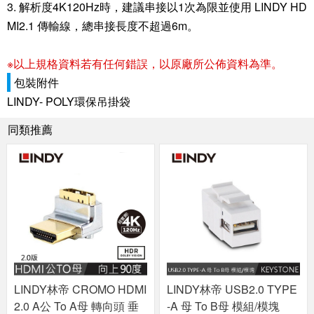
3. 解析度4K120Hz時，建議串接以1次為限並使用 LINDY HD
MI2.1 傳輸線，總串接長度不超過6m。
※以上規格資料若有任何錯誤，以原廠所公佈資料為準。
包裝附件
LINDY- POLY環保吊掛袋
同類推薦
LINDY林帝 CROMO HDMI
LINDY林帝 USB2.0 TYPE
2.0 A公 To A母 轉向頭 垂
-A 母 To B母 模組/模塊