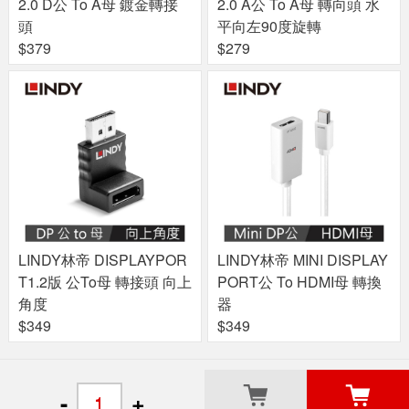
2.0 D公 To A母 鍍金轉接
2.0 A公 To A母 轉向頭 水
頭
平向左90度旋轉
$379
$279
LINDY林帝 DISPLAYPOR
LINDY林帝 MINI DISPLAY
T1.2版 公To母 轉接頭 向上
PORT公 To HDMI母 轉換
角度
器
$349
$349
關於良興
粉絲專頁
門市據點
-
+