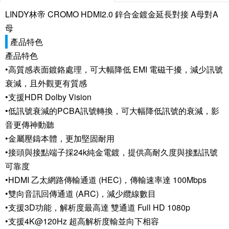
LINDY林帝 CROMO HDMI2.0 鋅合金鍍金延長對接 A母對A
母
產品特色
產品特色
•高質感表面鍍鉻處理，可大幅降低 EMI 電磁干擾，減少訊號
衰減，且外觀更有質感
•支援HDR Dolby Vision
•低訊號衰減的PCBA訊號轉換，可大幅降低訊號的衰減，影
音更傳神動聽
•金屬壓鑄本體，更加堅固耐用
•接頭與接點端子採24k純金電鍍，提供高耐久度與接點訊號
可靠度
•HDMI 乙太網路傳輸通道 (HEC)，傳輸速率達 100Mbps
•雙向音訊回傳通道 (ARC)，減少纜線數目
•支援3D功能，解析度最高達 雙通道 Full HD 1080p
•支援4K@120Hz 超高解析度輸並向下相容