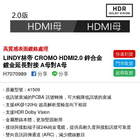
高質感表面鍍鉻處理
快速到貨
LINDY林帝 CROMO HDMI2.0 鋅合金
門市取貨
鍍金延長對接 A母對A母
超商取貨
H7070989
分享
分享
‧ 原廠型號：41509
‧ 低訊號衰減的PCBA 訊號轉換，可大幅降低訊號的衰減
‧ 支援4K@120Hz 超高解析度輸並向下相容
‧ 支援HDR Dolby Vision
‧ 金屬壓鑄本體，更加堅固耐用
‧ 接頭與接點端子採24k純金電鍍，提供高耐久度與接點訊號可靠度
‧ 雙向音訊回傳通道 (ARC)，減少纜線數目