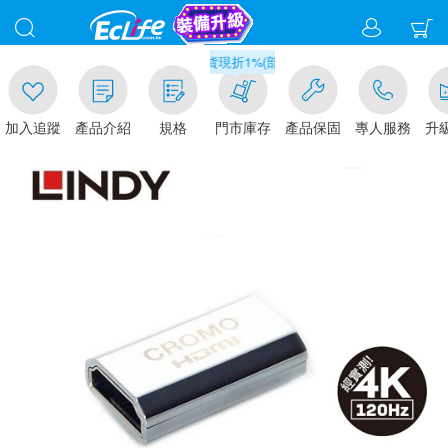
00
滿千元門市取貨現折1%(部分商品不適用)-請點我看
加入追蹤
產品介紹
規格
門市庫存
產品保固
專人服務
升