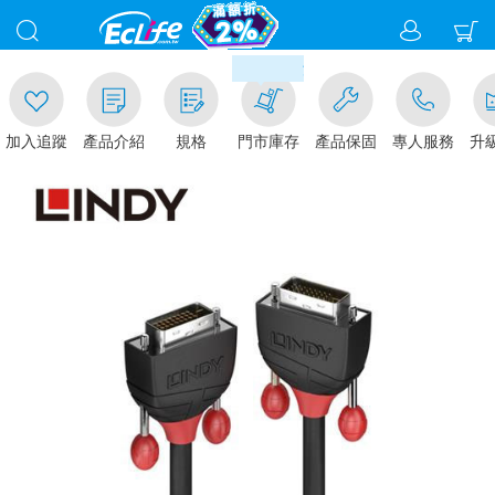
00
滿千元門市取貨現折1%(部分商
加入追蹤
產品介紹
規格
門市庫存
產品保固
專人服務
升