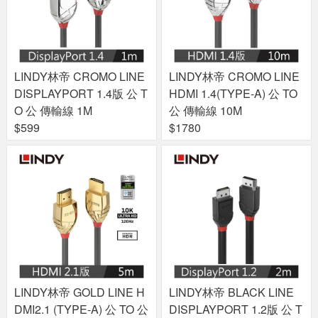
LINDY林帝 CROMO LINE
LINDY林帝 CROMO LINE
DISPLAYPORT 1.4版 公 T
HDMI 1.4(TYPE-A) 公 TO
O 公 傳輸線 1M
公 傳輸線 10M
$599
$1780
LINDY林帝 GOLD LINE H
LINDY林帝 BLACK LINE
DMI2.1 (TYPE-A) 公 TO 公
DISPLAYPORT 1.2版 公 T