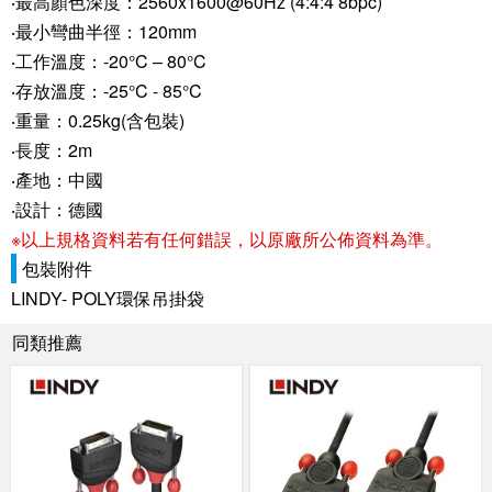
‧最高顏色深度：2560x1600@60Hz (4:4:4 8bpc)
‧最小彎曲半徑：120mm
‧工作溫度：-20°C – 80°C
‧存放溫度：-25°C - 85°C
‧重量：0.25kg(含包裝)
‧長度：2m
‧產地：中國
‧設計：德國
※以上規格資料若有任何錯誤，以原廠所公佈資料為準。
包裝附件
LINDY- POLY環保吊掛袋
同類推薦