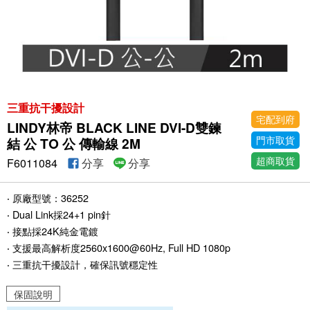
三重抗干擾設計
宅配到府
LINDY林帝 BLACK LINE DVI-D雙鍊
門市取貨
結 公 TO 公 傳輸線 2M
超商取貨
F6011084
分享
分享
‧ 原廠型號：36252
‧ Dual Link採24+1 pin針
‧ 接點採24K純金電鍍
‧ 支援最高解析度2560x1600@60Hz, Full HD 1080p
‧ 三重抗干擾設計，確保訊號穩定性
保固說明