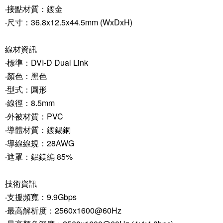
‧接點材質：鍍金
‧尺寸：36.8x12.5x44.5mm (WxDxH)
線材資訊
‧標準：DVI-D Dual Link
‧顏色：黑色
‧型式：圓形
‧線徑：8.5mm
‧外被材質：PVC
‧導體材質：鍍錫銅
‧導線線規：28AWG
‧遮罩：鋁鎂編 85%
技術資訊
‧支援頻寬：9.9Gbps
‧最高解析度：2560x1600@60Hz