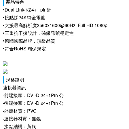
產品特色
•Dual Link採24+1 pin針
•接點採24K純金電鍍
•支援最高解析度2560x1600@60Hz, Full HD 1080p
•三重抗干擾設計，確保訊號穩定性
•德國國際品牌，頂級品質
•符合RoHS 環保規定
規格說明
連接器資訊
‧前端接頭：DVI-D 24+1Pin 公
‧後端接頭：DVI-D 24+1Pin 公
‧外殼材質：PVC
‧連接器材質：鍍鎳
‧接點結構：黃銅