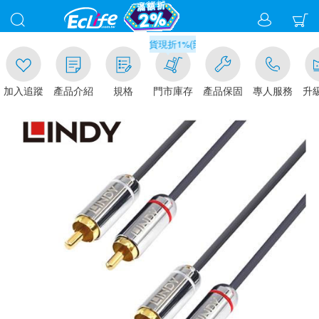
00
滿千元門市取貨現折1%(部分商品不適用)-請點我看
加入追蹤
產品介紹
規格
門市庫存
產品保固
專人服務
升