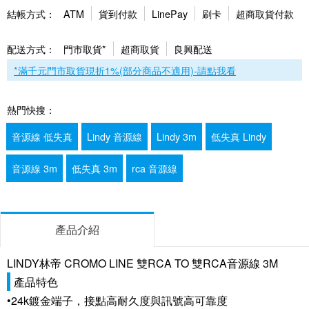
結帳方式：
ATM
貨到付款
LinePay
刷卡
超商取貨付款
配送方式：
門市取貨*
超商取貨
良興配送
*滿千元門市取貨現折1%(部分商品不適用)-請點我看
熱門快搜：
音源線 低失真
Lindy 音源線
Lindy 3m
低失真 Lindy
音源線 3m
低失真 3m
rca 音源線
產品介紹
LINDY林帝 CROMO LINE 雙RCA TO 雙RCA音源線 3M
產品特色
•24k鍍金端子，接點高耐久度與訊號高可靠度