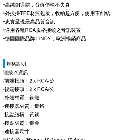
•高純銅導體，音值傳輸不失真
•外披採TPE材質包覆，收納超方便，使用不糾結
•忠實呈現最高品質音訊
•適用各種RCA規格接頭之音訊裝置
•德國國際品牌 LINDY，歐洲暢銷商品
規格說明
連接器資訊
‧前端接頭：2 x RCA/公
‧後端接頭：2 x RCA/公
‧外殼材質：銅殼
‧連接器材質：鍍鉻
‧接點結構：黃銅
‧接點材質：鍍金
‧連接器尺寸：
RCA/公：25mm x 10.4mm x 10.4mm