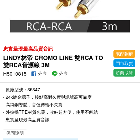
忠實呈現最高品質音訊
宅配到府
LINDY林帝 CROMO LINE 雙RCA TO
門市取貨
雙RCA音源線 3M
超商取貨
H5010815
分享
分享
‧ 原廠型號：35347
‧ 24k鍍金端子，接點高耐久度與訊號高可靠度
‧ 高純銅導體，音值傳輸不失真
‧ 外披採TPE材質包覆，收納超方便，使用不糾結
‧ 忠實呈現最高品質音訊
保固說明