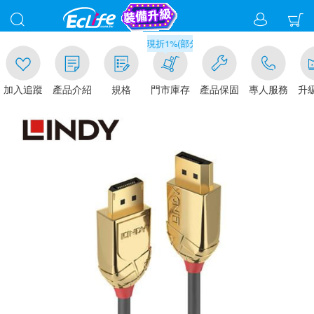
00
滿千元門市取貨現折1%(部分商品不適用)-請點我看
加入追蹤
產品介紹
規格
門市庫存
產品保固
專人服務
升