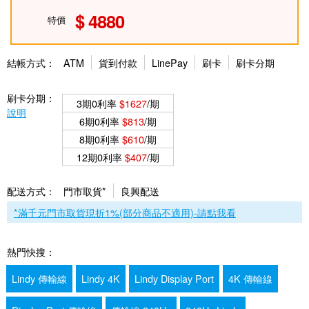
4880
特價
結帳方式：
ATM
貨到付款
LinePay
刷卡
刷卡分期
刷卡分期：
3期0利率
$1627
/期
說明
6期0利率
$813
/期
8期0利率
$610
/期
12期0利率
$407
/期
配送方式：
門市取貨*
良興配送
*滿千元門市取貨現折1%(部分商品不適用)-請點我看
熱門快搜：
Lindy 傳輸線
Lindy 4K
Lindy Display Port
4K 傳輸線