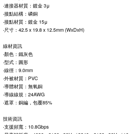
‧連接器材質：鍍金 3μ
‧接點結構：磷銅
‧接點材質：鍍金 15μ
‧尺寸：42.5 x 19.8 x 12.5mm (WxDxH)
線材資訊
‧顏色：鐵灰色
‧型式：圓形
‧線徑：9.0mm
‧外被材質：PVC
‧導體材質：無氧銅
‧導線線規：24AWG
‧遮罩：銅編，包覆85%
技術資訊
‧支援頻寬：10.8Gbps