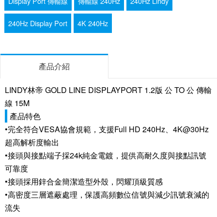
Display Port 傳輸線
傳輸線 240Hz
240Hz Lindy
240Hz Display Port
4K 240Hz
產品介紹
LINDY林帝 GOLD LINE DISPLAYPORT 1.2版 公 TO 公 傳輸
線 15M
產品特色
•完全符合VESA協會規範，支援Full HD 240Hz、4K@30Hz
超高解析度輸出
•接頭與接點端子採24k純金電鍍，提供高耐久度與接點訊號
可靠度
•接頭採用鋅合金簡潔造型外殼，閃耀頂級質感
•高密度三層遮蔽處理，保護高頻數位信號與減少訊號衰減的
流失