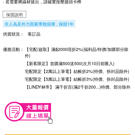
‧ 若需要將線材拔出，請確實按壓接頭卡榫
保固說明
非人為及外力因素導致損壞 , 保固1年
供貨狀況：
客訂品
優惠活動：
【宅配/超取】滿$2000現折2%(福利品/特價/加購部分除
外)
【新客限定】首購滿500送500(次月10日前匯入)
宅配限定【2萬以上筆電】結帳折2%(特價、拆封品除外)
宅配限定【5萬以上筆電】結帳折3%(特價、拆封品除外)
【LINDY林帝】 滿千折百(滿2千折200...)特價、部分除外