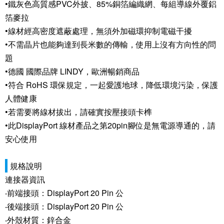
•鐵灰色高質感PVC外披、85%銅箔編織網、每組導線外覆鋁
箔麥拉
•線材經高密度遮蔽處理，無須外加磁環抑制電磁干擾
•不需晶片也能夠達到長米數的傳輸，使用上沒有方向性的問
題
•德國 國際品牌 LINDY，歐洲暢銷商品
•符合 RoHS 環保規定，一起愛護地球，降低環境污染，保護
人體健康
•若需要將線材拔出，請確實按壓接頭卡榫
•此DisplayPort 線材產品之第20pin腳位是無電源導通的，請
安心使用
規格說明
連接器資訊
‧前端接頭：DisplayPort 20 Pin 公
‧後端接頭：DisplayPort 20 Pin 公
‧外殼材質：鋅合金