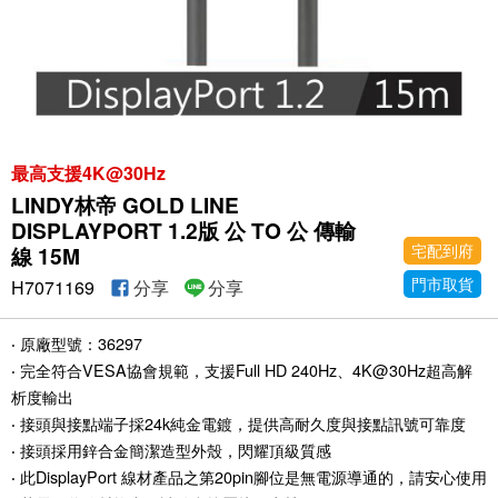
最高支援4K@30Hz
LINDY林帝 GOLD LINE
DISPLAYPORT 1.2版 公 TO 公 傳輸
宅配到府
線 15M
門市取貨
H7071169
分享
分享
‧ 原廠型號：36297
‧ 完全符合VESA協會規範，支援Full HD 240Hz、4K@30Hz超高解
析度輸出
‧ 接頭與接點端子採24k純金電鍍，提供高耐久度與接點訊號可靠度
‧ 接頭採用鋅合金簡潔造型外殼，閃耀頂級質感
‧ 此DisplayPort 線材產品之第20pin腳位是無電源導通的，請安心使用