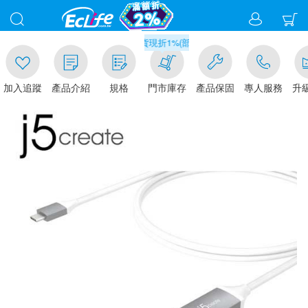
00
滿千元門市取貨現折1%(部分商品不適用)-請點我看
加入追蹤
產品介紹
規格
門市庫存
產品保固
專人服務
升