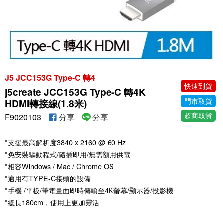
J5 JCC153G Type-C 轉4
快速到貨
j5create JCC153G Type-C 轉4K
門市取貨
HDMI轉接線(1.8米)
超商取貨
F9020103
分享
分享
*支援最高解析度3840 x 2160 @ 60 Hz
*免安裝驅動程式/隨插即用/無需額用供電
*相容Windows / Mac / Chrome OS
*適用有TYPE-C接頭的設備
*手機 /平板/筆電畫面即時傳輸至4K螢幕/顯示器/投影機
*總長180cm，使用上更加靈活