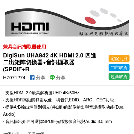
兼具音訊擷取器使用
DigiSun UHA842 4K HDMI 2.0 四進
宅配到府
二出矩陣切換器+音訊擷取器
門市取貨
(SPDIF+R
超商取貨
H7071274
分享
分享
‧ 支援HDMI 2.0最高解析度UHD 4K/60Hz
‧ 支援HDR高動態範圍成像、與音訊EDID、ARC、CEC功能。
‧ 提供A/B輸出埠個別獨立(共2組)的影像輸出與音訊擷取功能(Dual
Audio)
‧ 音訊輸出介面可選擇SPDIF光纖數位音訊與Audio 3.5 mm
供貨狀況：
正常供貨