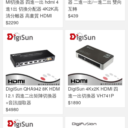
MI切換器 四進一出 hdmi 4
器 二進一出/一進二出 雙向
進1出 切換分配器 4K2K高
互轉
清分離器 高畫質 HDMI
$439
$2290
DigiSun QHA942 8K HDM
DigiSun 4Kx2K HDMI 四
I 2.1 四進二出矩陣切換器
進一出切換器 VH741P
+音訊擷取器
$1890
$4980