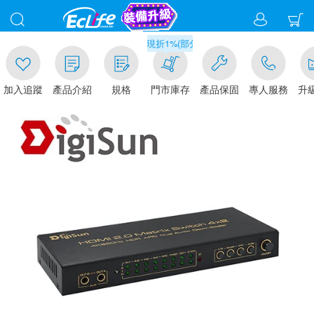
滿千元門市取貨現折1%(部分商品不適用)-請點我看
入追蹤
產品介紹
規格
門市庫存
產品保固
專人服務
升級金