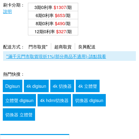
刷卡分期：
3期0利率
$1307
/期
說明
6期0利率
$653
/期
8期0利率
$490
/期
12期0利率
$327
/期
配送方式：
門市取貨*
超商取貨
良興配送
*滿千元門市取貨現折1%(部分商品不適用)-請點我看
熱門快搜：
Digisun
4k digisun
4k 切換器
4k 立體聲
立體聲 digisun
4k hdmi切換器
切換器 digisun
切換器 立體聲