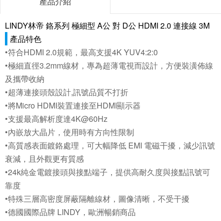
產品介紹
LINDY林帝 鉻系列 極細型 A公 對 D公 HDMI 2.0 連接線 3M
產品特色
•符合HDMI 2.0規範，最高支援4K YUV4:2:0
•極細直徑3.2mm線材，專為超薄電視而設計，方便裝潢佈線
及攜帶收納
•超薄連接頭殼設計,訊號品質不打折
•將Micro HDMI裝置連接至HDMI顯示器
•支援最高解析度達4K@60Hz
•內嵌放大晶片，使用時有方向性限制
•高質感表面鍍鉻處理，可大幅降低 EMI 電磁干擾，減少訊號
衰減，且外觀更有質感
•24k純金電鍍接頭與接點端子，提供高耐久度與接點訊號可
靠度
•特殊三層高密度屏蔽隔離線材，圖像清晰，不受干擾
•德國國際品牌 LINDY，歐洲暢銷商品