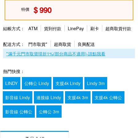
990
特價
結帳方式：
ATM
貨到付款
LinePay
刷卡
超商取貨付款
配送方式：
門市取貨*
超商取貨
良興配送
*滿千元門市取貨現折1%(部分商品不適用)-請點我看
熱門快搜：
LINDY
公轉公 Lindy
支援4k Lindy
Lindy 3m
影音線 Lindy
連接線 Lindy
支援4k 3m
支援4k 公轉公
影音線 公轉公
公轉公 3m