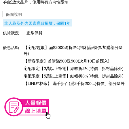
‧內嵌放大晶片，使用時有方向性限制
保固說明
非人為及外力因素導致損壞 , 保固1年
供貨狀況：
正常供貨
優惠活動：
【宅配/超取】滿$2000現折2%(福利品/特價/加購部分除
外)
【新客限定】首購滿500送500(次月10日前匯入)
宅配限定【2萬以上筆電】結帳折2%(特價、拆封品除外)
宅配限定【5萬以上筆電】結帳折3%(特價、拆封品除外)
【LINDY林帝】 滿千折百(滿2千折200...)特價、部分除外