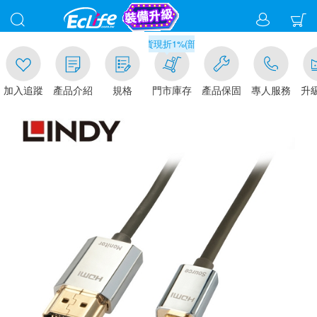
00
滿千元門市取貨現折1%(部分商品不適用)-請點我看
加入追蹤
產品介紹
規格
門市庫存
產品保固
專人服務
升