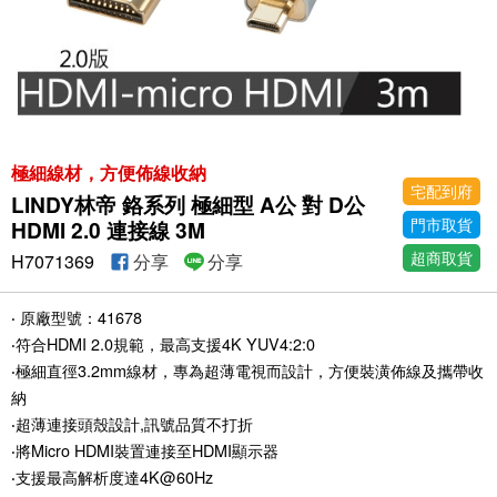
極細線材，方便佈線收納
宅配到府
LINDY林帝 鉻系列 極細型 A公 對 D公
門市取貨
HDMI 2.0 連接線 3M
超商取貨
H7071369
分享
分享
‧ 原廠型號：41678
‧符合HDMI 2.0規範，最高支援4K YUV4:2:0
‧極細直徑3.2mm線材，專為超薄電視而設計，方便裝潢佈線及攜帶收
納
‧超薄連接頭殼設計,訊號品質不打折
‧將Micro HDMI裝置連接至HDMI顯示器
‧支援最高解析度達4K@60Hz