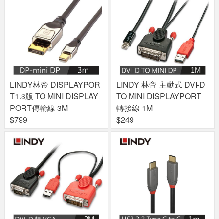
LINDY林帝 DISPLAYPOR
LINDY 林帝 主動式 DVI-D
T1.3版 TO MINI DISPLAY
TO MINI DISPLAYPORT
PORT傳輸線 3M
轉接線 1M
$799
$249