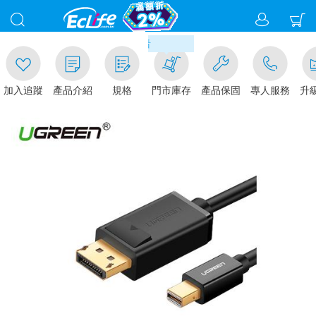
00
滿千元門市取貨現折1%(部分商
加入追蹤
產品介紹
規格
門市庫存
產品保固
專人服務
升