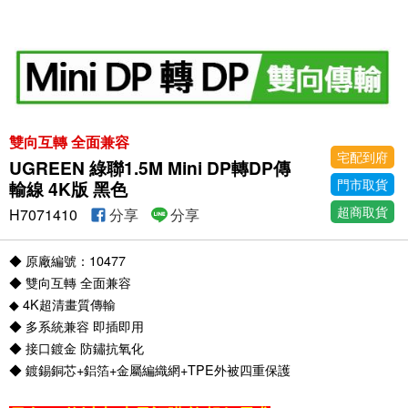
雙向互轉 全面兼容
宅配到府
UGREEN 綠聯1.5M Mini DP轉DP傳
門市取貨
輸線 4K版 黑色
超商取貨
H7071410
分享
分享
◆ 原廠編號：10477
◆ 雙向互轉 全面兼容
◆ 4K超清畫質傳輸
◆ 多系統兼容 即插即用
◆ 接口鍍金 防鏽抗氧化
◆ 鍍錫銅芯+鋁箔+金屬編織網+TPE外被四重保護