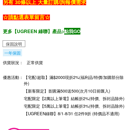
另有 30條以上 大量訂購/詢報價需求
☆請點選表單留言☆
更多【UGREEN 綠聯】產品>
點我GO
保固說明
一年保固
供貨狀況：
正常供貨
優惠活動：
【宅配/超取】滿$2000現折2%(福利品/特價/加購部分除
外)
【新客限定】首購滿500送500(次月10日前匯入)
宅配限定【2萬以上筆電】結帳折2%(特價、拆封品除外)
宅配限定【5萬以上筆電】結帳折3%(特價、拆封品除外)
【UGREEN綠聯】8/1-8/31 任2件9折 (特價品不適用)