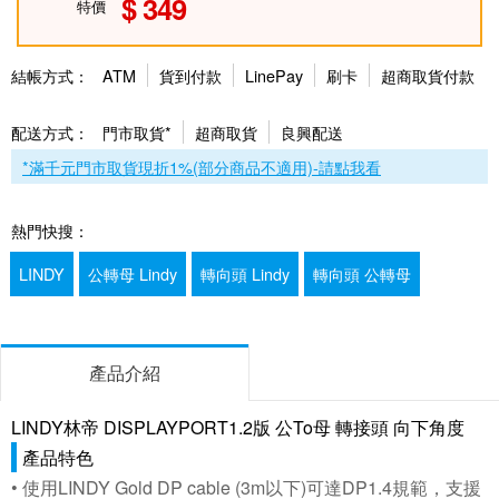
349
特價
結帳方式：
ATM
貨到付款
LinePay
刷卡
超商取貨付款
配送方式：
門市取貨*
超商取貨
良興配送
*滿千元門市取貨現折1%(部分商品不適用)-請點我看
熱門快搜：
LINDY
公轉母 Lindy
轉向頭 Lindy
轉向頭 公轉母
產品介紹
LINDY林帝 DISPLAYPORT1.2版 公To母 轉接頭 向下角度
產品特色
• 使用LINDY Gold DP cable (3m以下)可達DP1.4規範，支援