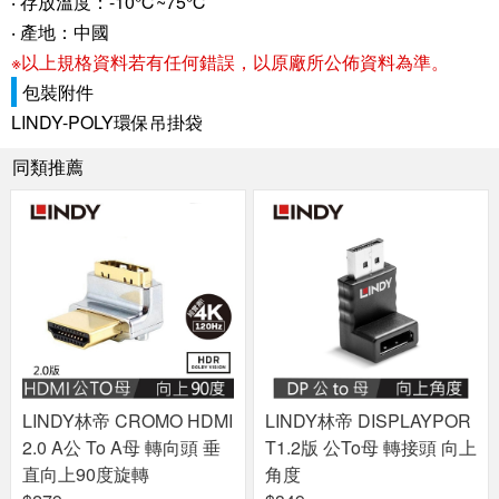
‧ 存放溫度：-10℃~75℃
‧ 產地：中國
※以上規格資料若有任何錯誤，以原廠所公佈資料為準。
包裝附件
LINDY-POLY環保吊掛袋
同類推薦
LINDY林帝 CROMO HDMI
LINDY林帝 DISPLAYPOR
2.0 A公 To A母 轉向頭 垂
T1.2版 公To母 轉接頭 向上
直向上90度旋轉
角度