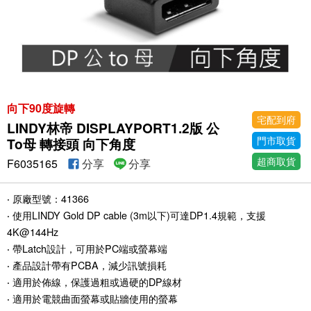
向下90度旋轉
宅配到府
LINDY林帝 DISPLAYPORT1.2版 公
門市取貨
To母 轉接頭 向下角度
超商取貨
F6035165
分享
分享
‧ 原廠型號：41366
‧ 使用LINDY Gold DP cable (3m以下)可達DP1.4規範，支援
4K@144Hz
‧ 帶Latch設計，可用於PC端或螢幕端
‧ 產品設計帶有PCBA，減少訊號損耗
‧ 適用於佈線，保護過粗或過硬的DP線材
‧ 適用於電競曲面螢幕或貼牆使用的螢幕