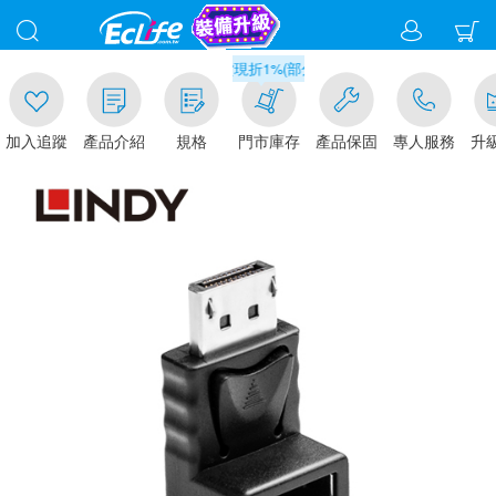
00
滿千元門市取貨現折1%(部分商品不適用)-請點我看
加入追蹤
產品介紹
規格
門市庫存
產品保固
專人服務
升