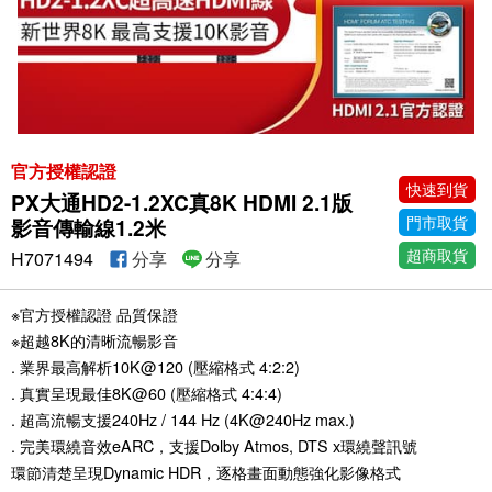
官方授權認證
快速到貨
PX大通HD2-1.2XC真8K HDMI 2.1版
門市取貨
影音傳輸線1.2米
超商取貨
H7071494
分享
分享
※官方授權認證 品質保證
※超越8K的清晰流暢影音
. 業界最高解析10K@120 (壓縮格式 4:2:2)
. 真實呈現最佳8K@60 (壓縮格式 4:4:4)
. 超高流暢支援240Hz / 144 Hz (4K@240Hz max.)
. 完美環繞音效eARC，支援Dolby Atmos, DTS x環繞聲訊號
環節清楚呈現Dynamic HDR，逐格畫面動態強化影像格式