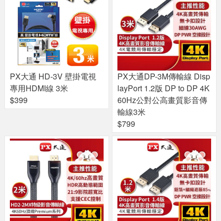
PX大通 HD-3V 壁掛電視
PX大通DP-3M傳輸線 Disp
專用HDMI線 3米
layPort 1.2版 DP to DP 4K
$399
60Hz公對公高畫質影音傳
輸線3米
$799