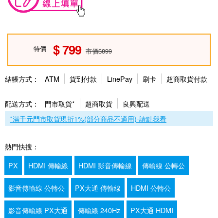
799
特價
市價$899
結帳方式：
ATM
貨到付款
LinePay
刷卡
超商取貨付款
配送方式：
門市取貨*
超商取貨
良興配送
*滿千元門市取貨現折1%(部分商品不適用)-請點我看
熱門快搜：
PX
HDMI 傳輸線
HDMI 影音傳輸線
傳輸線 公轉公
影音傳輸線 公轉公
PX大通 傳輸線
HDMI 公轉公
影音傳輸線 PX大通
傳輸線 240Hz
PX大通 HDMI