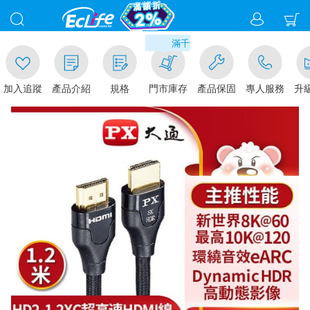
00
滿千元門市取貨現折1%(部分商品不適用)
加入追蹤
產品介紹
規格
門市庫存
產品保固
專人服務
升