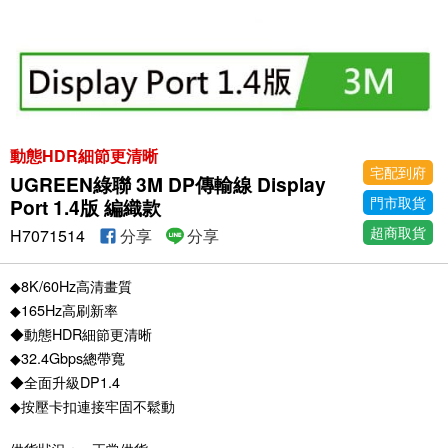
動態HDR細節更清晰
宅配到府
UGREEN綠聯 3M DP傳輸線 Display
門市取貨
Port 1.4版 編織款
超商取貨
H7071514
分享
分享
◆8K/60Hz高清畫質
◆165Hz高刷新率
◆動態HDR細節更清晰
◆32.4Gbps總帶寬
◆全面升級DP1.4
◆按壓卡扣連接牢固不鬆動