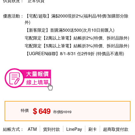
供貨狀況：
正常供貨
優惠活動：
【宅配/超取】滿$2000現折2%(福利品/特價/加購部分除
外)
【新客限定】首購滿500送500(次月10日前匯入)
宅配限定【2萬以上筆電】結帳折2%(特價、拆封品除外)
宅配限定【5萬以上筆電】結帳折3%(特價、拆封品除外)
【UGREEN綠聯】8/1-8/31 任2件9折 (特價品不適用)
649
特價
市價$1019
結帳方式：
ATM
貨到付款
LinePay
刷卡
超商取貨付款