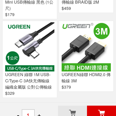
Mini USB傳輸線 黑色 (1公
傳輸線 BRAID版 2M
尺)
$459
$179
UGREEN 綠聯 1M USB-
UGREEN綠聯 HDMI2.0 傳
C/Type-C 3A快充傳輸線
輸線 3M
編織金屬版 公對公傳輸線
$379
$329
關於良興
粉絲專頁
門市據點
-
+