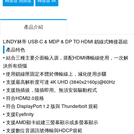
轉接器 熱插拔
轉接器 4k
產品介紹
LINDY林帝 USB-C & MDP & DP TO HDMI 鎖線式轉接器組
產品特色
• 結合三種主要介面輸入源，搭配HDMI傳輸線使用，一次解
決所有煩惱
• 使用鎖線匣固定本體於傳輸線上，減化使用步驟
• 支援最高解析度可達 4K UHD (3840x2160p)@60Hz
• 支援熱插拔，隨插即用。無須安裝驅動程式
• 符合HDMI2.0規格
• 符合 DisplayPort 1.2 版與 Thunderbolt 規範
• 支援Eyefinity
• 支援AMD顯卡組建三螢幕顯示或多螢幕顯示
• 支援數位音源訊號傳輸與HDCP規範