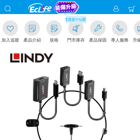
00
滿千元門市取貨現折1%(部分商品不適用)-請點我看
加入追蹤
產品介紹
規格
門市庫存
產品保固
專人服務
升