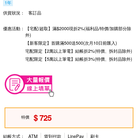
1年
供貨狀況：
客訂品
優惠活動：
【宅配/超取】滿$2000現折2%(福利品/特價/加購部分除
外)
【新客限定】首購滿500送500(次月10日前匯入)
宅配限定【2萬以上筆電】結帳折2%(特價、拆封品除外)
宅配限定【5萬以上筆電】結帳折3%(特價、拆封品除外)
725
特價
結帳方式：
ATM
貨到付款
LinePay
刷卡