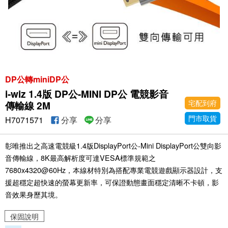
DP公轉miniDP公
i-wiz 1.4版 DP公-MINI DP公 電競影音
宅配到府
傳輸線 2M
門市取貨
H7071571
分享
分享
彰唯推出之高速電競級1.4版DisplayPort公-Mini DisplayPort公雙向影
音傳輸線，8K最高解析度可達VESA標準規範之
7680x4320@60Hz，本線材特別為搭配專業電競遊戲顯示器設計，支
援超穩定超快速的螢幕更新率，可保證動態畫面穩定清晰不卡頓，影
音效果身歷其境。
保固說明