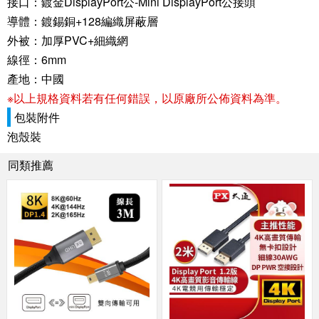
接口：鍍金DisplayPort公-Mini DisplayPort公接頭
導體：鍍錫銅+128編織屏蔽層
外被：加厚PVC+細織網
線徑：6mm
產地：中國
※以上規格資料若有任何錯誤，以原廠所公佈資料為準。
包裝附件
泡殼裝
同類推薦