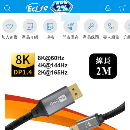
00
滿千元門市取貨現折1%(部分商
加入追蹤
產品介紹
規格
門市庫存
產品保固
專人服務
升