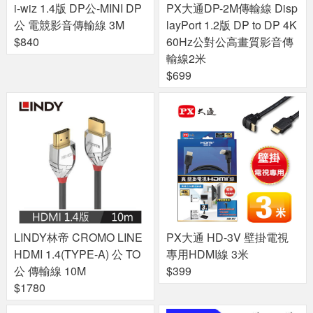
i-wiz 1.4版 DP公-MINI DP
PX大通DP-2M傳輸線 Disp
公 電競影音傳輸線 3M
layPort 1.2版 DP to DP 4K
$840
60Hz公對公高畫質影音傳
輸線2米
$699
LINDY林帝 CROMO LINE
PX大通 HD-3V 壁掛電視
HDMI 1.4(TYPE-A) 公 TO
專用HDMI線 3米
公 傳輸線 10M
$399
$1780