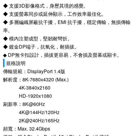
◆ 支援3D影像格式，身歷其境的感覺。
◆ 支援螢幕同步或延伸顯示，工作效率最佳化。
◆ 多層編織屏蔽抗干擾，EMI 抗干擾，穩定傳輸，無損傳輸
率。
◆ 模內注塑成型，堅韌耐彎折。
◆ 鍍金DP端子，抗氧化，耐插拔。
◆ DP無卡扣設計，插拔更容易，不會損及螢幕或顯卡。
規格說明
傳輸規範：DisplayPort 1.4版
解析度：8K-7680x4320 (Max.)
4K-3840x2160
HD-1920x1080
刷新率：8K@60Hz
4K@144Hz/120Hz
2K@240Hz/165Hz
頻寬：Max. 32.4Gbps