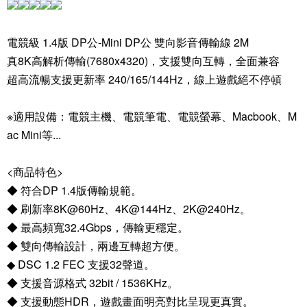
電競級 1.4版 DP公-Mini DP公 雙向影音傳輸線 2M
真8K高解析傳輸(7680x4320)，支援雙向互轉，全面兼容
超高流暢支援更新率 240/165/144Hz，線上遊戲絕不停頓
※適用設備：電競主機、電競筆電、電競螢幕、Macbook、M
ac Mini等...
<商品特色>
◆ 符合DP 1.4版傳輸規範。
◆ 刷新率8K@60Hz、4K@144Hz、2K@240Hz。
◆ 最高頻寬32.4Gbps，傳輸更穩定。
◆ 雙向傳輸設計，兩邊互轉超方便。
◆ DSC 1.2 FEC 支援32聲道。
◆ 支援音源格式 32bit / 1536KHz。
◆ 支援動態HDR，遊戲畫面明亮對比呈現更真實。