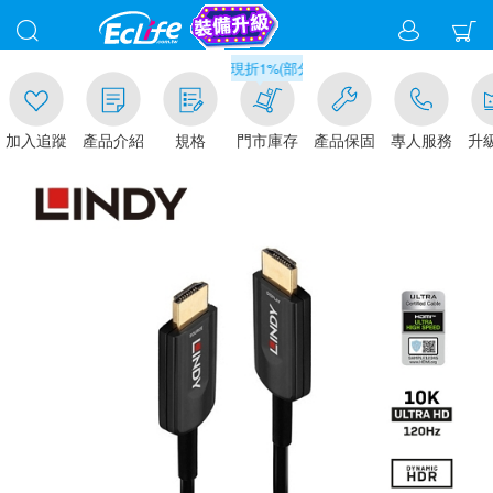
00
滿千元門市取貨現折1%(部分商品不適用)-請點我看
加入追蹤
產品介紹
規格
門市庫存
產品保固
專人服務
升級