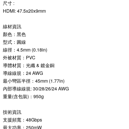
尺寸 :
HDMI: 47.5x20x9mm
線材資訊
顏色：黑色
型式：圓線
線徑：4.5mm (0.18in)
外被材質：PVC
導體材質：光纖 & 鍍金銅
導線線規：24 AWG
最小彎區半徑：45mm (1.77in)
內部導線線規: 30/28/26/24 AWG
重量(含包裝)：950g
技術資訊
支援頻寬：48Gbps
最大功率：250mW