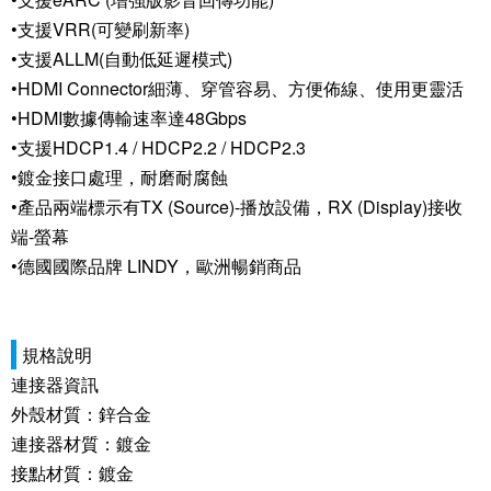
•支援VRR(可變刷新率)
•支援ALLM(自動低延遲模式)
•HDMI Connector細薄、穿管容易、方便佈線、使用更靈活
•HDMI數據傳輸速率達48Gbps
•支援HDCP1.4 / HDCP2.2 / HDCP2.3
•鍍金接口處理，耐磨耐腐蝕
•產品兩端標示有TX (Source)-播放設備，RX (Display)接收
端-螢幕
•德國國際品牌 LINDY，歐洲暢銷商品
規格說明
連接器資訊
外殼材質：鋅合金
連接器材質：鍍金
接點材質：鍍金