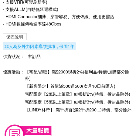
‧ 支援VRR(可變刷新率)
‧ 支援ALLM(自動低延遲模式)
‧ HDMI Connector細薄、穿管容易、方便佈線、使用更靈活
‧ HDMI數據傳輸速率達48Gbps
保固說明
非人為及外力因素導致損壞 , 保固1年
供貨狀況：
客訂品
優惠活動：
【宅配/超取】滿$2000現折2%(福利品/特價/加購部分除
外)
【新客限定】首購滿500送500(次月10日前匯入)
宅配限定【2萬以上筆電】結帳折2%(特價、拆封品除外)
宅配限定【5萬以上筆電】結帳折3%(特價、拆封品除外)
【LINDY林帝】 滿千折百(滿2千折200...)特價、部分除外