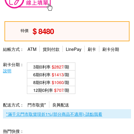
8480
特價
結帳方式：
ATM
貨到付款
LinePay
刷卡
刷卡分期
刷卡分期：
3期0利率
$2827
/期
說明
6期0利率
$1413
/期
8期0利率
$1060
/期
12期0利率
$707
/期
配送方式：
門市取貨*
良興配送
*滿千元門市取貨現折1%(部分商品不適用)-請點我看
熱門快搜：