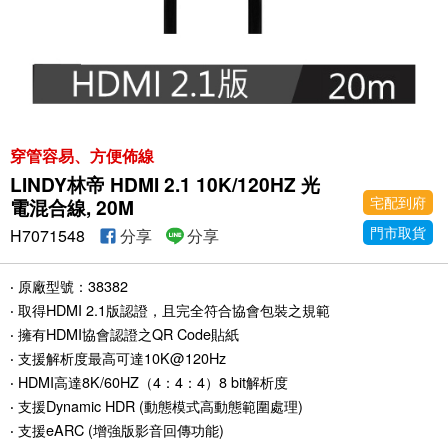
穿管容易、方便佈線
LINDY林帝 HDMI 2.1 10K/120HZ 光
宅配到府
電混合線, 20M
門市取貨
H7071548
分享
分享
‧ 原廠型號：38382
‧ 取得HDMI 2.1版認證，且完全符合協會包裝之規範
‧ 擁有HDMI協會認證之QR Code貼紙
‧ 支援解析度最高可達10K@120Hz
‧ HDMI高達8K/60HZ（4：4：4）8 bit解析度
‧ 支援Dynamic HDR (動態模式高動態範圍處理)
‧ 支援eARC (增強版影音回傳功能)