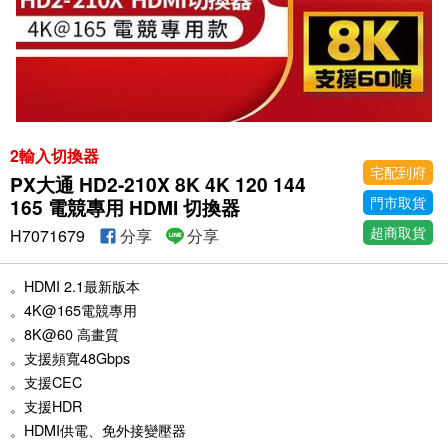
2輸入切換器
宅配到府
PX大通 HD2-210X 8K 4K 120 144
門市取貨
165 電競專用 HDMI 切換器
超商取貨
H7071679
分享
分享
。HDMI 2.1最新版本
。4K@165電競專用
。8K@60 高畫質
。支援頻寬48Gbps
。支援CEC
。支援HDR
。HDMI供電、免外接變壓器