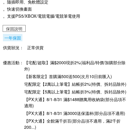
。隨插即用、免軟體設定
。快速切換畫面
。支援PS5/XBOX/電競電腦/電競筆電使用
保固說明
一年保固
供貨狀況：
正常供貨
優惠活動：
【宅配/超取】滿$2000現折2%(福利品/特價/加購部分除
外)
【新客限定】首購滿500送500(次月10日前匯入)
宅配限定【2萬以上筆電】結帳折2%(特價、拆封品除外)
宅配限定【5萬以上筆電】結帳折3%(特價、拆封品除外)
【PX大通】8/1-8/31 滿$1488贈萬用收納袋(部分品項不
適用)
【PX大通】8/1-8/31 滿3000送保溫杯(部分品項不適用)
【PX大通】全館滿千折百(部分品項不適用，滿2千折
200...)