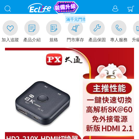
00
滿千元門市取貨現折1%(部分商品不適用)-
加入追蹤
產品介紹
規格
門市庫存
產品保固
專人服務
升