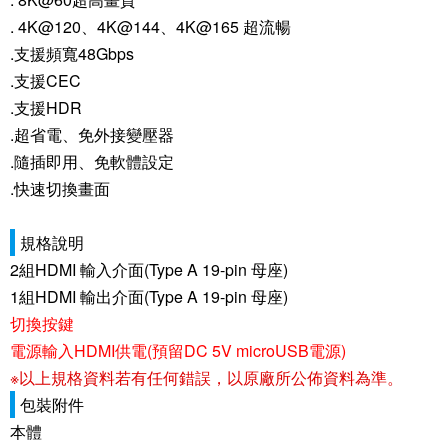
. 4K@120
、
4K@144
、
4K@165
超流暢
.
支援頻寬
48Gbps
.
支援
CEC
.
支援
HDR
.
超省電、免外接變壓器
.
隨插即用、免軟體設定
.
快速切換畫面
規格說明
2
組HDMI 輸入介面(Type A 19-pin 母座)
1
組HDMI 輸出介面(Type A 19-pin 母座)
切換按鍵
電源輸入
HDMI
供電
(
預留
DC 5V microUSB
電源
)
※以上規格資料若有任何錯誤，以原廠所公佈資料為準。
包裝附件
本體