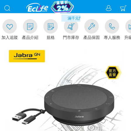
00
滿千元門市取貨現折1%(部分商品不適用
加入追蹤
產品介紹
規格
門市庫存
產品保固
專人服務
升