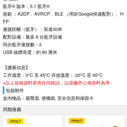
藍牙® 版本：5.1 藍牙®
規範 ：A2DP、AVRCP、BLE （用於Google快速配對）、H
FP
連接距離（藍牙）：長達30米
配對設備：最多 8 台藍牙設備
同步藍牙連接數：2
USB 線纜長度：約 80 厘米
【擴展信息】
工作溫度：0°C 至 45°C 存放溫度：-20°C 至 45°C
※以上規格資料若有任何錯誤，以原廠所公佈資料為準。
包裝附件
盒內物品：揚聲器, 便攜袋, 安全信息和保固卡
同類推薦