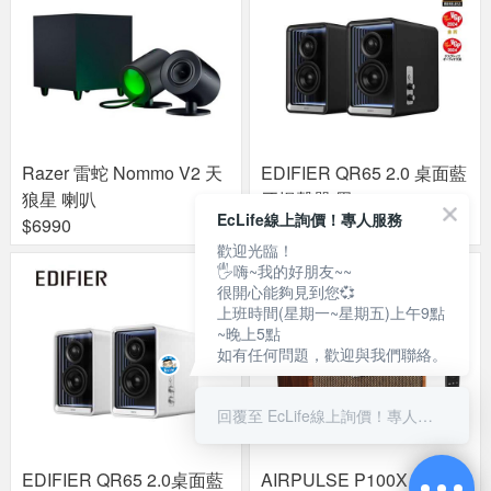
Razer 雷蛇 Nommo V2 天
EDIFIER QR65 2.0 桌面藍
狼星 喇叭
牙揚聲器 黑
EcLife線上詢價！專人服務
$6990
$9890
歡迎光臨！
🖐嗨~我的好朋友~~
很開心能夠見到您💞
上班時間(星期一~星期五)上午9點
~晚上5點
如有任何問題，歡迎與我們聯絡。
回覆至 EcLife線上詢價！專人服務
EDIFIER QR65 2.0桌面藍
AIRPULSE P100X 一體式