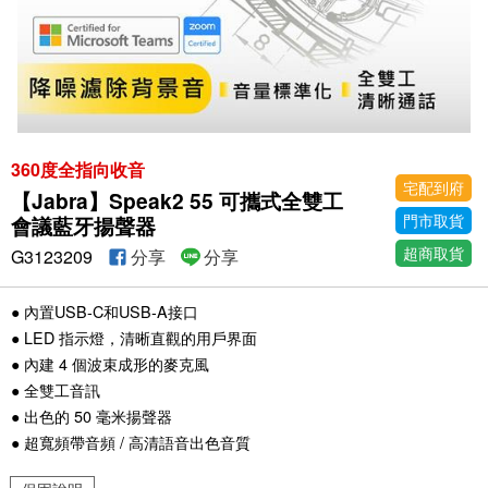
360度全指向收音
宅配到府
【Jabra】Speak2 55 可攜式全雙工
門市取貨
會議藍牙揚聲器
超商取貨
G3123209
分享
分享
● 內置USB-C和USB-A接口
● LED 指示燈，清晰直觀的用戶界面
● 內建 4 個波束成形的麥克風
● 全雙工音訊
● 出色的 50 毫米揚聲器
● 超寬頻帶音頻 / 高清語音出色音質