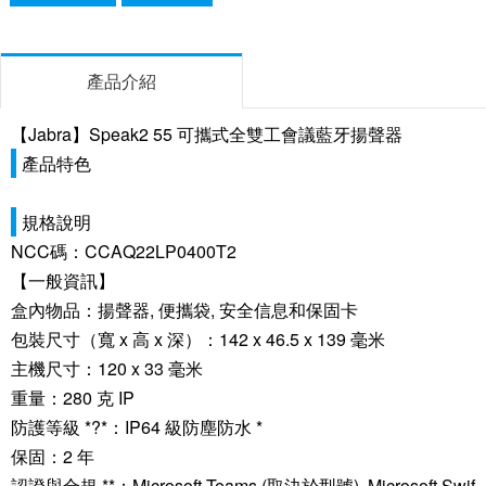
產品介紹
【Jabra】Speak2 55 可攜式全雙工會議藍牙揚聲器
產品特色
規格說明
NCC碼：CCAQ22LP0400T2
【一般資訊】
盒內物品：揚聲器, 便攜袋, 安全信息和保固卡
包裝尺寸（寬 x 高 x 深）：142 x 46.5 x 139 毫米
主機尺寸：120 x 33 毫米
重量：280 克 IP
防護等級 *?*：IP64 級防塵防水 *
保固：2 年
認證與合規 **：Microsoft Teams (取決於型號), Microsoft Swif