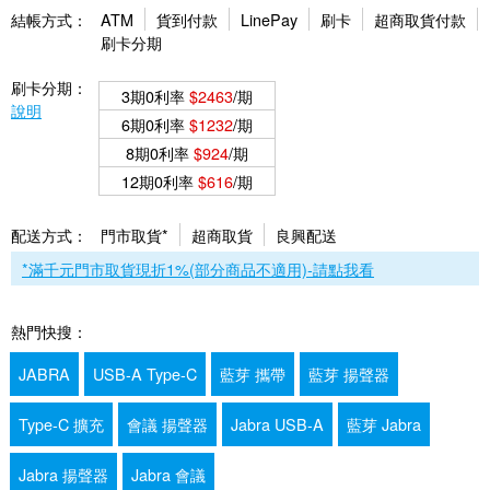
結帳方式：
ATM
貨到付款
LinePay
刷卡
超商取貨付款
刷卡分期
刷卡分期：
3期0利率
$2463
/期
說明
6期0利率
$1232
/期
8期0利率
$924
/期
12期0利率
$616
/期
配送方式：
門市取貨*
超商取貨
良興配送
*滿千元門市取貨現折1%(部分商品不適用)-請點我看
熱門快搜：
JABRA
USB-A Type-C
藍芽 攜帶
藍芽 揚聲器
Type-C 擴充
會議 揚聲器
Jabra USB-A
藍芽 Jabra
Jabra 揚聲器
Jabra 會議