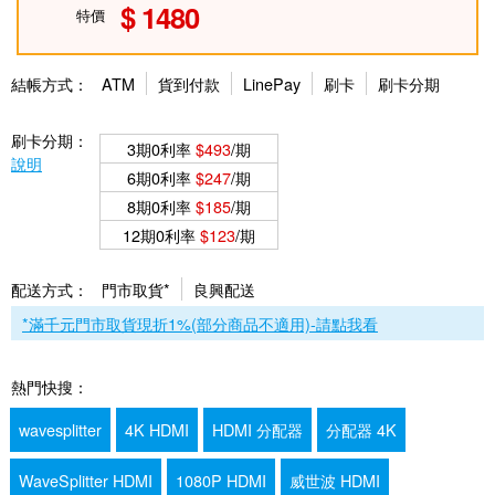
1480
特價
結帳方式：
ATM
貨到付款
LinePay
刷卡
刷卡分期
刷卡分期：
3期0利率
$493
/期
說明
6期0利率
$247
/期
8期0利率
$185
/期
12期0利率
$123
/期
配送方式：
門市取貨*
良興配送
*滿千元門市取貨現折1%(部分商品不適用)-請點我看
熱門快搜：
wavesplitter
4K HDMI
HDMI 分配器
分配器 4K
WaveSplitter HDMI
1080P HDMI
威世波 HDMI