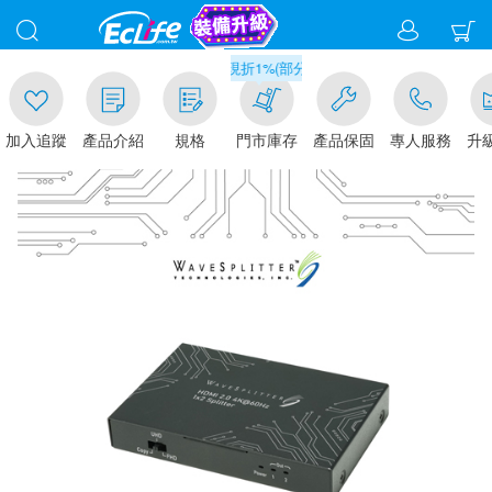
滿千元門市取貨現折1%(部分商品不適用)-請點我看
入追蹤
產品介紹
規格
門市庫存
產品保固
專人服務
升級金