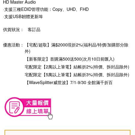
HD Master Audio
·支援三種EDID管理功能：Copy、UHD、FHD
·支援USB韌體更新埠
供貨狀況：
客訂品
優惠活動：
【宅配/超取】滿$2000現折2%(福利品/特價/加購部分除
外)
【新客限定】首購滿500送500(次月10日前匯入)
宅配限定【2萬以上筆電】結帳折2%(特價、拆封品除外)
宅配限定【5萬以上筆電】結帳折3%(特價、拆封品除外)
【WaveSplitter威世波】7/1-9/30 全館滿千折百