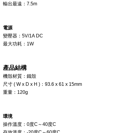
輸出最遠：7.5m
電源
變壓器：5V/1A DC
最大功耗：1W
產品結構
機殼材質：鐵殼
尺寸 ( W x D x H )：
93.6
x 61 x 15mm
重量：120g
環境
操作溫度：0度C
～
40度C
存放溫度：-20度C
～
60度C