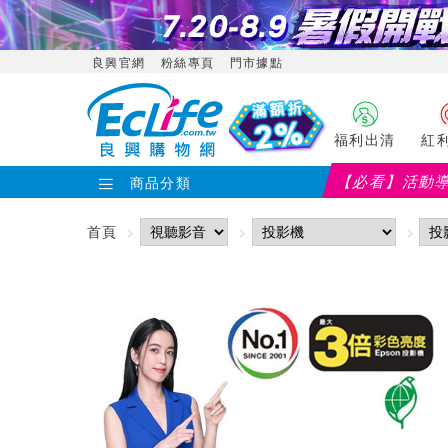
良興官網
粉絲專頁
門市據點
福利出清
紅
【必看】活動
商品分類
首頁