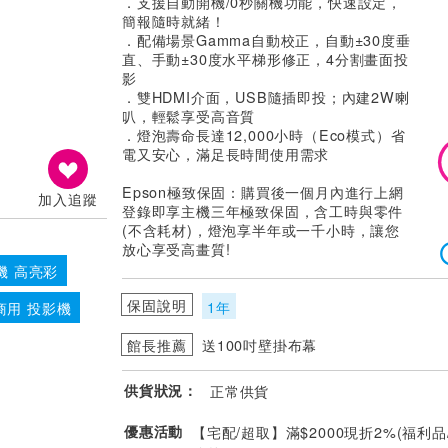
．支援自動開機/0秒關機功能，快速設定，
簡報隨時就緒！
．配備場景Gamma自動校正，自動±30度垂
直、手動±30度水平梯形修正，4分割畫面投
影
．雙HDMI介面，USB隨插即投；內建2W喇
叭，輕鬆享受高音質
．燈泡壽命長達12,000小時（Eco模式）省
電又安心，滿足長時間使用需求
Epson極致保固：購買後一個月內進行上網
加入追蹤
登錄即享主機三年極致保固，含工時與零件
(不含耗材)，燈泡享半年或一千小時，讓您
放心享受高畫質!
機 高亮彩
保固說明
1年
商用 投影機
館長推薦
送100吋壁掛布幕
供貨狀況：
正常供貨
優惠活動
【宅配/超取】滿$2000現折2%(福利品