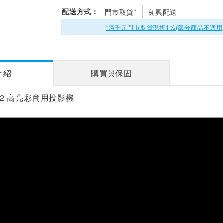
配送方式：
門市取貨*
良興配送
*滿千元門市取貨現折1%(部分商品不適用
介紹
購買與保固
X52 高亮彩商用投影機