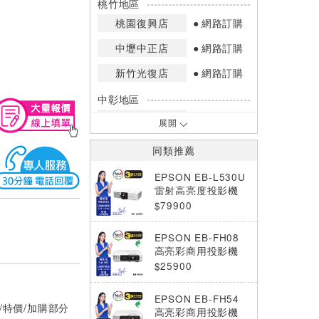
桃竹地區
桃園復興店
網路訂購
中壢中正店
網路訂購
新竹光復店
網路訂購
中彰地區
台中英才店
網路訂購
展開
嘉南地區
同類推薦
高雄中華店
網路訂購
EPSON EB-L530U
高雄鳳山店
網路訂購
雷射高亮度投影機
$79900
*庫存數量：網路訂購(0)、少量庫存
(1~2)、現貨充足(3以上)。
EPSON EB-FH08
*門市庫存以店內實際數量為準，可使
高亮彩商用投影機
用專人服務或撥打門市電話洽詢。
$25900
EPSON EB-FH54
/特價/加購部分
高亮彩商用投影機