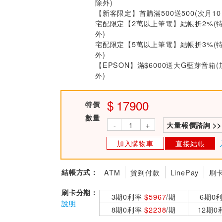
除外)
【新客限定】首購滿500送500(次月1
宅配限定【2萬以上筆電】結帳折2%(
外)
宅配限定【5萬以上筆電】結帳折3%(
外)
【EPSON】滿$6000送大G藍芽音箱
外)
17900
特價
數量
-
+
大量報價諮詢 >>
加入購物車
直接結帳
結帳方式：
ATM
貨到付款
LinePay
刷
刷卡分期：
3期0利率
$5967
/期
6期0
說明
8期0利率
$2238
/期
12期