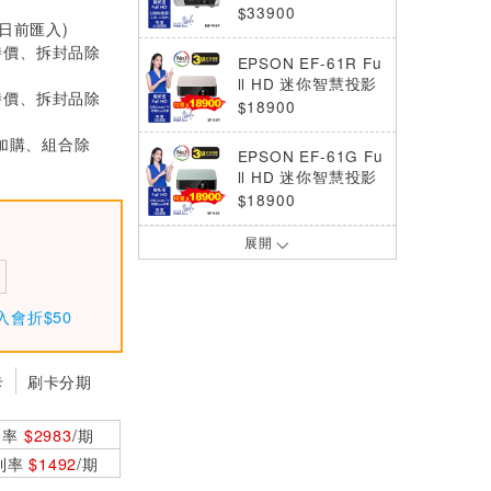
$33900
0日前匯入)
特價、拆封品除
EPSON EF-61R Fu
ll HD 迷你智慧投影
特價、拆封品除
機700流明-圓舞粉
$18900
(加購、組合除
EPSON EF-61G Fu
ll HD 迷你智慧投影
機700流明-雷鬼綠
$18900
展開
EPSON EB-W55 高
亮彩商用投影機
$25900
入會折$50
EPSON EH-TW625
0 4K智慧劇院遊戲
卡
刷卡分期
機 投影機
$38900
利率
$2983
/期
EPSON EH-TW850
住商兩用高亮彩投影
0利率
$1492
/期
機
$24900