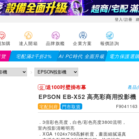
登入/註冊
利加購
達人開箱
品牌旗艦
企業方案
報價諮詢
導覽
宅配滿2千折2%
AI PC時代 全面升級
電力保護選
送100吋壁掛布幕
促
產品
EPSON EB-X52 高亮彩商用投影機
宅配到府
門市取貨
F9041163
．3倍彩色亮度，白色/彩色亮度3800流明，
室內投影清晰明亮
．XGA 1024x768高解析度，畫面細膩逼真