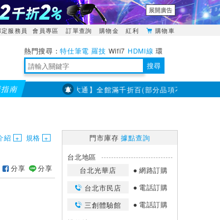
展開廣告
綁定服務員
會員專區
訂單查詢
購物金
紅利
購物車
特仕筆電
羅技
Wifi7
HDMI線
環
境量測
明緯POWER
搜尋
購指南
【PX大通】全館滿千折百(部分品項不適用，滿2千折200..
靈活多變的分離式設計
TypeC安全電源延長線
日除濕15L，19坪適用
華碩 ROG Falcata 電競鍵盤
WTR-1500C行動無線影音傳輸器
電源百寶袋-你要的這裡通通有
行動電源【BSMI認證專區】
owon電子測量與智能儀器專家
介紹
規格
門市庫存
據點查詢
台北地區
分享
分享
台北光華店
網路訂購
電話訂購
台北市民店
電話訂購
三創體驗館