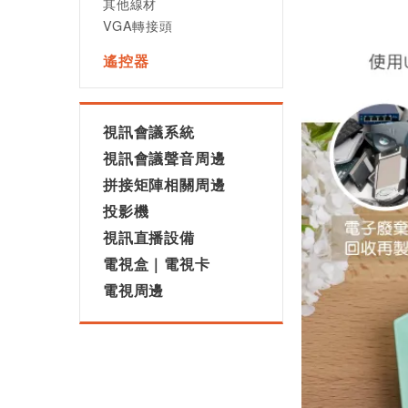
其他線材
VGA轉接頭
遙控器
視訊會議系統
視訊會議聲音周邊
拼接矩陣相關周邊
投影機
視訊直播設備
電視盒｜電視卡
電視周邊