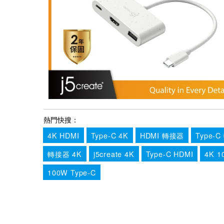
熱門快搜：
4K HDMI
Type-C 4K
HDMI 轉接器
Type-
轉接器 4K
j5create 4K
Type-C HDMI
4K 1
100W Type-C