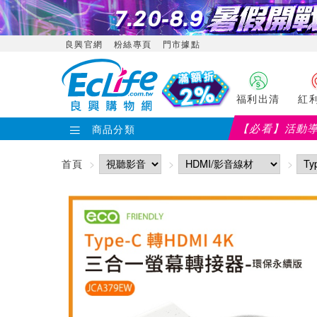
良興官網
粉絲專頁
門市據點
福利出清
紅
【必看】活動
商品分類
首頁