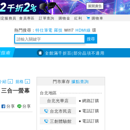
展開廣告
綁定服務員
會員專區
訂單查詢
購物金
紅利
購物車
特仕筆電
羅技
Wifi7
HDMI線
環
境量測
明緯POWER
搜尋
購指南
【PX大通】全館滿千折百(部分品項不適用，滿2千折200...)
靈活多變的分離式設計
TypeC安全電源延長線
日除濕15L，19坪適用
華碩 ROG Falcata 電競鍵盤
WTR-1500C行動無線影音傳輸器
電源百寶袋-你要的這裡通通有
行動電源【BSMI認證專區】
owon電子測量與智能儀器專家
介紹
規格
門市庫存
據點查詢
 4K 三合一螢幕
台北地區
台北光華店
網路訂購
分享
分享
電話訂購
台北市民店
電話訂購
三創體驗館