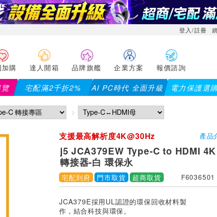
登入/註冊
利加購
達人開箱
品牌旗艦
企業方案
報價諮詢
導覽
宅配滿2千折2%
AI PC時代 全面升級
電力保護選
支援最高解析度4K@30Hz
產品
j5 JCA379EW Type-C to HDMI
轉接器-白 環保永
宅配到府
門市取貨
超商取貨
F6036501
JCA379E採用UL認證的環保回收材料製
作，結合科技與環保。