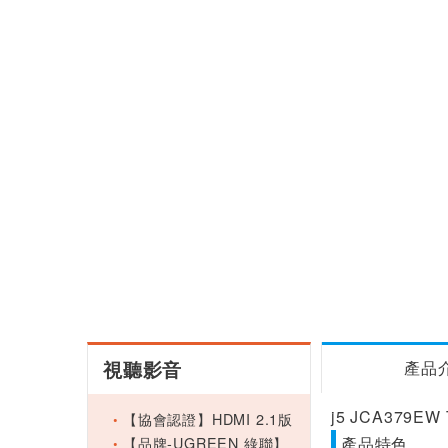
視聽影音
產品
j5 JCA379E
【協會認證】HDMI 2.1版
【品牌-UGREEN 綠聯】
產品特色