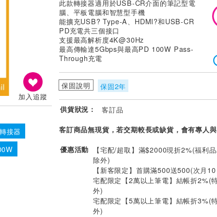
此款轉接器適用於USB-CR介面的筆記型電
腦、平板電腦和智慧型手機
能擴充USB? Type-A、HDMI?和USB-CR
PD充電共三個接口
支援最高解析度4K@30Hz
最高傳輸達5Gbps與最高PD 100W Pass-
Through充電
保固說明
保固2年
加入追蹤
供貨狀況：
客訂品
客訂商品無現貨，若交期較長或缺貨，會有專人與
C 轉接器
00W
優惠活動
【宅配/超取】滿$2000現折2%(福利品
除外)
【新客限定】首購滿500送500(次月1
宅配限定【2萬以上筆電】結帳折2%(
外)
宅配限定【5萬以上筆電】結帳折3%(
外)