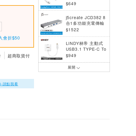
HDMI + DVI三合一
$649
轉接器
j5create JCD382 8
合1多功能充電傳輸
轉接器
$1522
入會折$50
LINDY林帝 主動式
USB3.1 TYPE-C To
HDMI2.0 4K/60HZ
卡
超商取貨付
$949
轉接器
展開
j5 JCA164 USB-C
轉USB-C二合一視
訊+PD充電轉接器
$1190
)-請點我看
j5create JUD380 U
SB 3.0 多功能迷你
擴充基座
$2190
j5create JCA379 T
ype-C to HDMI 4K
三合一螢幕轉接器
$990