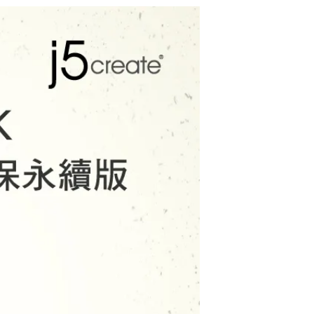
j5create JCA175 U
SB-C to VGA+4K H
DMI 4合1螢幕轉接
$990
器
j5create JCD543 U
SB-C 13合一多功能
筆電擴充基座
$2542