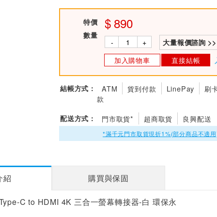
890
特價
數量
-
+
大量報價諮詢 >>
加入購物車
直接結帳
結帳方式：
ATM
貨到付款
LinePay
刷
款
配送方式：
門市取貨*
超商取貨
良興配送
*滿千元門市取貨現折1%(部分商品不適用
介紹
購買與保固
W Type-C to HDMI 4K 三合一螢幕轉接器-白 環保永