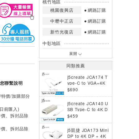
桃竹地區
桃園復興店
網路訂購
中壢中正店
網路訂購
新竹光復店
網路訂購
中彰地區
台中英才店
網路訂購
展開
嘉南地區
同類推薦
高雄中華店
網路訂購
j5create JCA174 T
高雄鳳山店
網路訂購
ype-C to VGA+4K
您聯繫說明
HDMI螢幕轉接器
$690
*庫存數量：網路訂購(0)、少量庫存
/特價/加購部分
(1~2)、現貨充足(3以上)。
j5create JCA140 U
*門市庫存以店內實際數量為準，可使
0日前匯入)
SB Type-C to 4K D
用專人服務或撥打門市電話洽詢。
特價、拆封品除
P 轉接器
$459
特價、拆封品除
j5凱捷 JDA173 Mini
DP to 4K DP + 4K