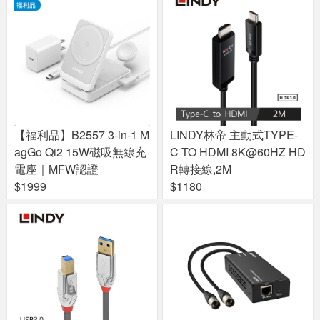
【福利品】B2557 3-in-1 M
LINDY林帝 主動式TYPE-
agGo Qi2 15W磁吸無線充
C TO HDMI 8K@60HZ HD
電座｜MFW認證
R轉接線,2M
$1999
$1180