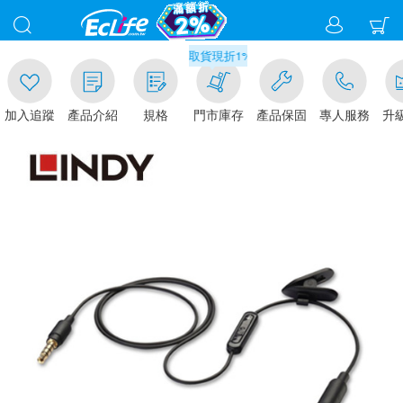
00
滿千元門市取貨現折1%(部分商品不適用)-請點我看
加入追蹤
產品介紹
規格
門市庫存
產品保固
專人服務
升