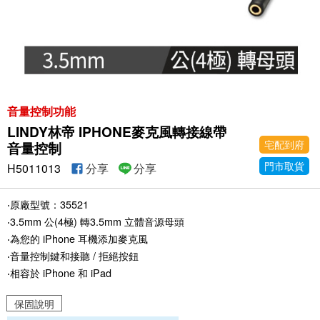
音量控制功能
LINDY林帝 IPHONE麥克風轉接線帶
宅配到府
音量控制
門市取貨
H5011013
分享
分享
‧原廠型號：35521
‧3.5mm 公(4極) 轉3.5mm 立體音源母頭
‧為您的 iPhone 耳機添加麥克風
‧音量控制鍵和接聽 / 拒絕按鈕
‧相容於 iPhone 和 iPad
保固說明