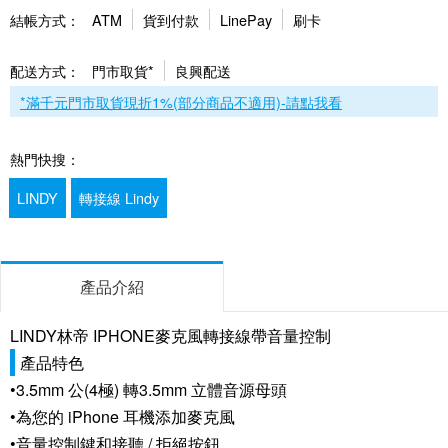
結帳方式：
ATM
貨到付款
LinePay
刷卡
配送方式：
門市取貨*
良興配送
*滿千元門市取貨現折1%(部分商品不適用)-請點我看
熱門快搜：
LINDY
轉接線 Lindy
產品介紹
LINDY林帝 IPHONE麥克風轉接線帶音量控制
產品特色
•3.5mm 公(4極) 轉3.5mm 立體音源母頭
•為您的 iPhone 耳機添加麥克風
•音量控制鍵和接聽 / 拒絕按鈕