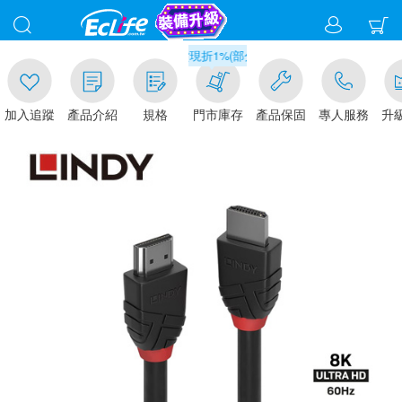
00
滿千元門市取貨現折1%(部分商品不適用)-請點我看
加入追蹤
產品介紹
規格
門市庫存
產品保固
專人服務
升級