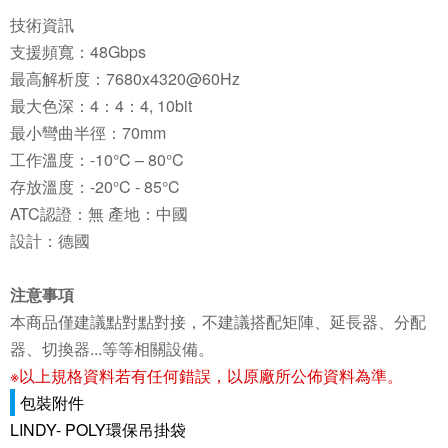
技術資訊
支援頻寬：48Gbps
最高解析度：7680x4320@60Hz
最大色深：4：4：4, 10bit
最小彎曲半徑：70mm
工作溫度：-10°C – 80°C
存放溫度：-20°C - 85°C
ATC認證：無 產地：中國
設計：德國
注意事項
本商品僅建議點對點對接，不建議搭配矩陣、延長器、分配
器、切換器...等等相關設備。
※以上規格資料若有任何錯誤，以原廠所公佈資料為準。
包裝附件
LINDY- POLY環保吊掛袋