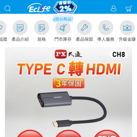
滿千元門市取貨現折1%(部分商品不適用)-請點我看
追蹤
產品介紹
規格
門市庫存
產品保固
專人服務
升級金賺