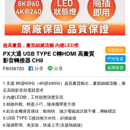
超高畫質，畫面細膩流暢 內建LED燈
宅配到府
PX大通 USB TYPE C轉HDMI 高畫質
門市取貨
影音轉接器 CH8
超商取貨
F6036720
分享
分享
1.支援 8K@60Hz（4K@240Hz）超高畫質輸出，畫面細膩流暢，滿
足高階影音與電競需求
2.內建LED燈，工作狀態清楚呈現
3.精緻外觀、輕盈小巧，隨身攜帶更方便
4.鋁合金機身質感佳，散熱快、減少電磁波訊號干擾，傳輸穩定
5.USB TYPE C接頭無方向性，好插拔插
6.隨插即用、免安裝，快速上手(支援熱插拔)