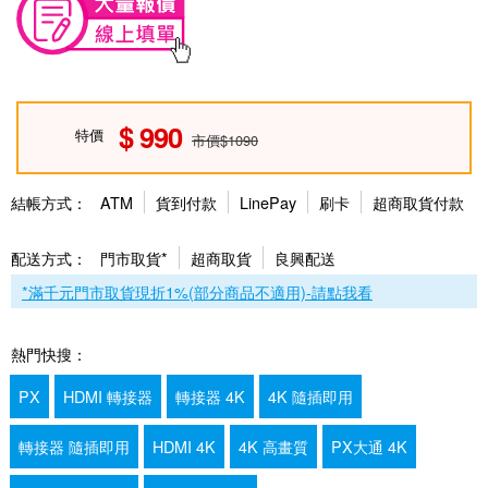
990
特價
市價$1090
結帳方式：
ATM
貨到付款
LinePay
刷卡
超商取貨付款
配送方式：
門市取貨*
超商取貨
良興配送
*滿千元門市取貨現折1%(部分商品不適用)-請點我看
熱門快搜：
PX
HDMI 轉接器
轉接器 4K
4K 隨插即用
轉接器 隨插即用
HDMI 4K
4K 高畫質
PX大通 4K