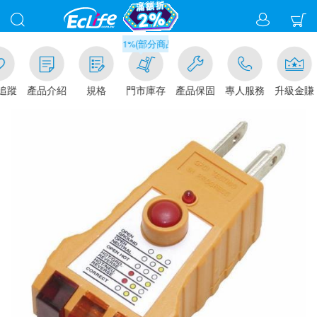
滿千元門市取貨現折1%(部分商品不適用)-請點我看
追蹤
產品介紹
規格
門市庫存
產品保固
專人服務
升級金賺