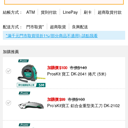
結帳方式：
ATM
貨到付款
LinePay
刷卡
超商取貨付款
配送方式：
門市取貨*
超商取貨
良興配送
*滿千元門市取貨現折1%(部分商品不適用)-請點我看
加購推薦
市價$
140
100
ProsKit 寶工 DK-2041 捲尺 (5米)
市價$
160
99
Pro’sKit寶工 鋁合金重型美工刀 DK-2102