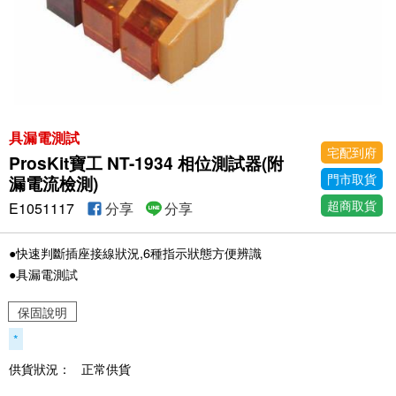
具漏電測試
宅配到府
ProsKit寶工 NT-1934 相位測試器(附
門市取貨
漏電流檢測)
超商取貨
E1051117
分享
分享
●快速判斷插座接線狀況,6種指示狀態方便辨識
●具漏電測試
保固說明
*
供貨狀況：
正常供貨