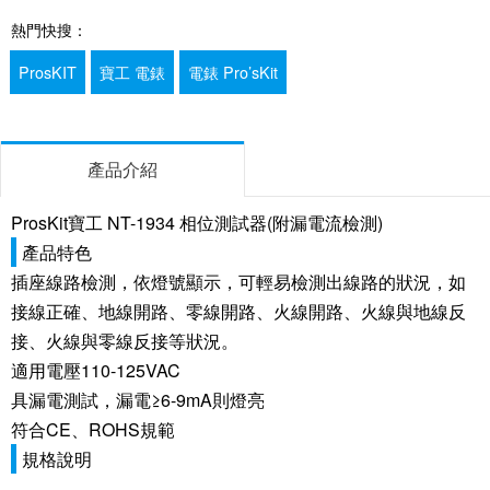
熱門快搜：
ProsKIT
寶工 電錶
電錶 Pro’sKit
產品介紹
ProsKit寶工 NT-1934 相位測試器(附漏電流檢測)
產品特色
插座線路檢測，依燈號顯示，可輕易檢測出線路的狀況，如
接線正確、地線開路、零線開路、火線開路、火線與地線反
接、火線與零線反接等狀況。
適用電壓110-125VAC
具漏電測試，漏電≥6-9mA則燈亮
符合CE、ROHS規範
規格說明