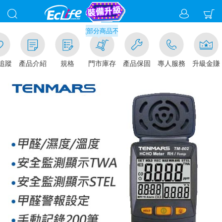
滿千元門市取貨現折1%(部分商品不適用)-請點我看
追蹤
產品介紹
規格
門市庫存
產品保固
專人服務
升級金賺