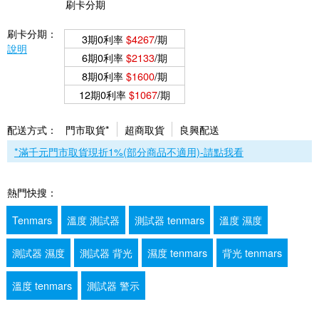
刷卡分期
刷卡分期：
3期0利率
$4267
/期
說明
6期0利率
$2133
/期
8期0利率
$1600
/期
12期0利率
$1067
/期
配送方式：
門市取貨*
超商取貨
良興配送
*滿千元門市取貨現折1%(部分商品不適用)-請點我看
熱門快搜：
Tenmars
溫度 測試器
測試器 tenmars
溫度 濕度
測試器 濕度
測試器 背光
濕度 tenmars
背光 tenmars
溫度 tenmars
測試器 警示