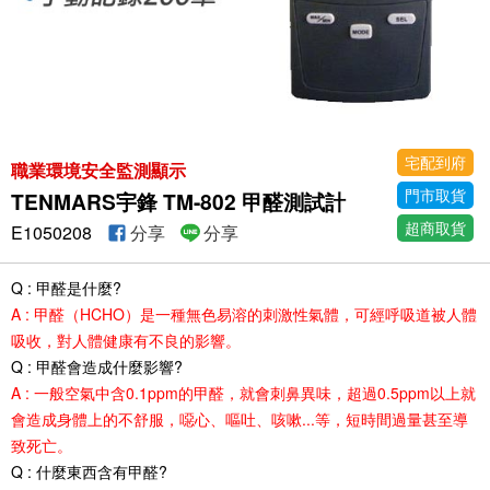
宅配到府
職業環境安全監測顯示
門市取貨
TENMARS宇鋒 TM-802 甲醛測試計
超商取貨
E1050208
分享
分享
Q : 甲醛是什麼?
A : 甲醛（HCHO）是一種無色易溶的刺激性氣體，可經呼吸道被人體
吸收，對人體健康有不良的影響。
Q : 甲醛會造成什麼影響?
A : 一般空氣中含0.1ppm的甲醛，就會刺鼻異味，超過0.5ppm以上就
會造成身體上的不舒服，噁心、嘔吐、咳嗽...等，短時間過量甚至導
致死亡。
Q : 什麼東西含有甲醛?