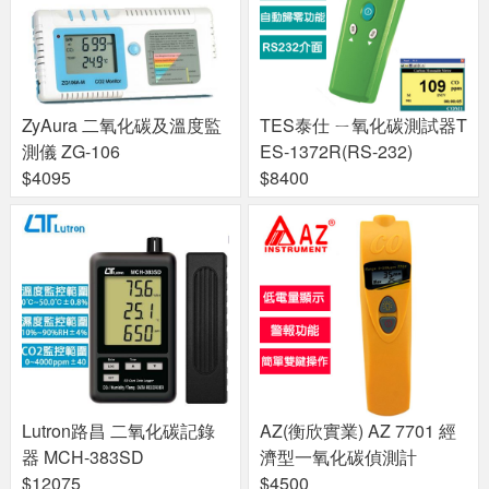
ZyAura 二氧化碳及溫度監
TES泰仕 ㄧ氧化碳測試器T
測儀 ZG-106
ES-1372R(RS-232)
$4095
$8400
Lutron路昌 二氧化碳記錄
AZ(衡欣實業) AZ 7701 經
器 MCH-383SD
濟型一氧化碳偵測計
$12075
$4500