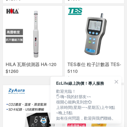
HILA 瓦斯偵測器 HA-120
TES泰仕 粒子計數器 TES-
$1260
5110
$89250
EcLife線上詢價！專人服務
歡迎光臨！
🖐嗨~我的好朋友~~
很開心能夠見到您💞
上班時間(星期一~星期五)上午9點
~晚上5點
如有任何問題，歡迎與我們聯絡。