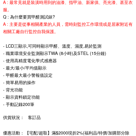
A : 最常見就是裝潢時用到的油漆、指甲油、新家俱、亮光漆、甚至衣
服。
Q : 為什麼要買甲醛測試錶?
A : 主要是從事相關產業的人員，需時刻監控工作環境或是居家附近有
相關工廠自行監控自我保護。
- LCD三顯示,可同時顯示甲醛、溫度、濕度,易於監測
- 職業環境安全監測顯示TWA (8小時)及STEL (15分鐘)
- 使用高精度電化學式感應器
- 最大/最小/平均值顯示
- 甲醛最大最小警報值設定
- 簡單易用的操作
- 背光功能
- 顯示資料鎖定功能
- 手動記錄200筆
供貨狀況：
客訂品
優惠活動：
【宅配/超取】滿$2000現折2%(福利品/特價/加購部分除