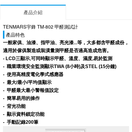
產品介紹
TENMARS宇鋒 TM-802 甲醛測試計
產品特色
一般家俱、油漆、指甲油、亮光漆...等，大多都含甲醛成份，
適用於傢俱製造或裝潢量測甲醛是否過高造成危害。
- LCD三顯示,可同時顯示甲醛、溫度、濕度,易於監測
- 職業環境安全監測顯示TWA (8小時)及STEL (15分鐘)
- 使用高精度電化學式感應器
- 最大/最小/平均值顯示
- 甲醛最大最小警報值設定
- 簡單易用的操作
- 背光功能
- 顯示資料鎖定功能
- 手動記錄200筆