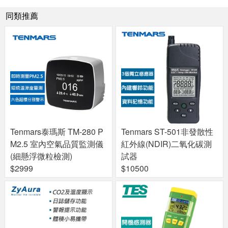
同類推薦
Tenmars泰瑪斯 TM-280 P
Tenmars ST-501非發散性
M2.5 室內空氣品質監測儀
紅外線(NDIR)二氧化碳測
(細懸浮微粒檢測)
試器
$2999
$10500