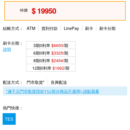
19950
特價
結帳方式：
ATM
貨到付款
LinePay
刷卡
刷卡分期
刷卡分期：
3期0利率
$6650
/期
說明
6期0利率
$3325
/期
8期0利率
$2494
/期
12期0利率
$1662
/期
配送方式：
門市取貨*
良興配送
*滿千元門市取貨現折1%(部分商品不適用)-請點我看
熱門快搜：
TES