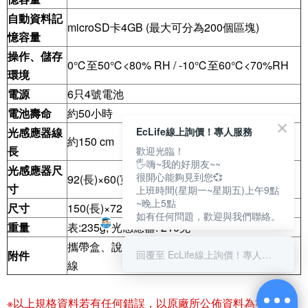
自動資料記
microSD卡4GB (最大可分為200個區塊)
憶容量
操作、儲存
0℃至50℃<80% RH / -10℃至60℃<70%RH
環境
電源
6只4號電池
電池壽命
約50小時
光感應器線
EcLife線上詢價！專人服務
約150 cm
長
歡迎光臨！
🖐嗨~我的好朋友~~
光感應器尺
很開心能夠見到您💞
92(長)×60(寬)×29(高)mm
寸
上班時間(星期一~星期五)上午9點
~晚上5點
尺寸
150(長)×72(寬)×35(高)mm
如有任何問題，歡迎與我們聯絡。
重量
表:235g, 光感應器: 210克
攜帶盒、說明書、電池、CD軟體光碟及USB纜
附件
回覆至 EcLife線上詢價！專人服務
線
※以上規格資料若有任何錯誤，以原廠所公佈資料為準。