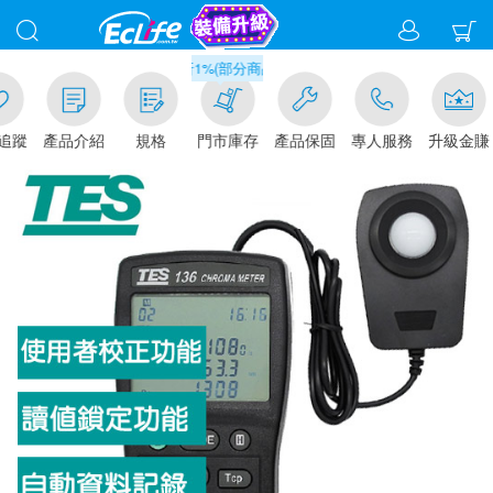
滿千元門市取貨現折1%(部分商品不適用)-請點我看
追蹤
產品介紹
規格
門市庫存
產品保固
專人服務
升級金賺