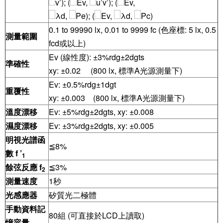
v’); (
Ev,
u’v’); (
Ev,
λd,
Pe); (
Ev,
λd,
Pc)
0.1 to 99990 lx, 0.01 to 9999 fc (色座標: 5 lx, 0.5
測量範圍
fcd或以上)
Ev (線性度): ±3%rdg±2dgts
準確性
xy: ±0.02 (800 lx, 標準A光源測量下)
Ev: ±0.5%rdg±1dgt
重覆性
xy: ±0.003 (800 lx, 標準A光源測量下)
溫度漂移
Ev: ±5%rdg±2dgts, xy: ±0.008
濕度漂移
Ev: ±3%rdg±2dgts, xy: ±0.005
明視光譜函
≦8%
數
f ’
1
餘弦反應
f
≦3%
2
測量速度
1秒
光感應器
矽質光二極體
手動資料記
80組 (可直接於LCD上讀取)
憶容量