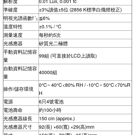
解析度
0.01 Lux, 0.001 fc
準確度
±3%讀值±5位 (2856 Κ標準白熾燈校正)
明視光譜函數f ’
≦6%
1
溫度特性
±0.1% / ℃
測量速度
每秒約5次
光感應器
矽質光二極體
手動資料記憶容
99組 (可直接於LCD上讀取)
量
自動資料記憶容
40000組
量
0℃~ 40℃<80% RH / -10℃~ 50℃<70%R
操作/儲存環境
H
電源
6只4號電池
電池壽命
約100小時
光感應器線長
150 cm (approx.)
光感應器尺寸
92(長) ×60(寬) ×29(高)mm