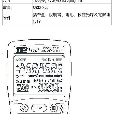
尺寸
150(長) ×72(寬) ×35(高)mm
重量
約320克
攜帶盒、說明書、電池、軟體光碟及電腦連
附件
接線