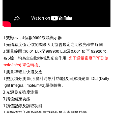
 雙顯示，4位數9999液晶顯示器
 光譜感度值近似於國際照明協會規定之明視光譜曲線圖
 測量範圍自0.01 Lux至999900 Lux及0.001 fc 至 92920 fc,
各5檔，均為全自動換檔及光合作用
光子通量密度PPFD (µ
mole/m²/s) 單位轉換
。
 測量準確且快速反應
 照度積分測量(照度計時累計功能)及日累積光量
DLI (Daily
light integral: mole/m²/d)單位轉換。
 光源發光強度測量
 讀值鎖定功能
 讀值記錄及讀取功能
 參數值存入作為變化量或變化量比率測量功能