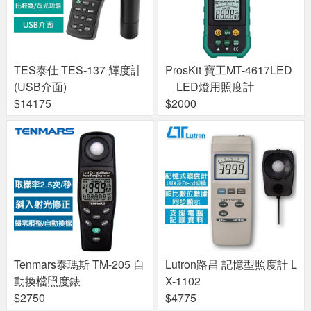
TES泰仕 TES-137 輝度計
ProsKit 寶工MT-4617LED
(USB介面)
LED燈用照度計
$14175
$2000
Tenmars泰瑪斯 TM-205 自
Lutron路昌 記憶型照度計 L
動換檔照度錶
X-1102
$2750
$4775