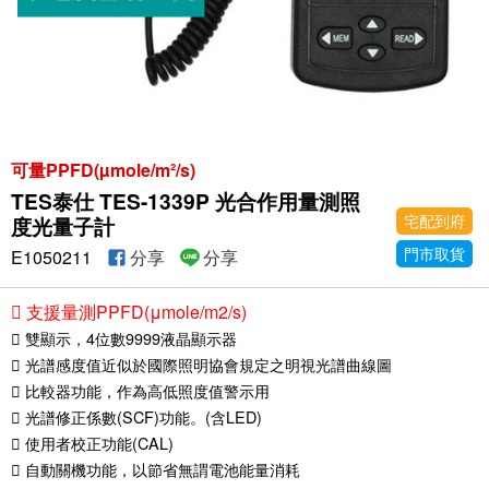
可量PPFD(µmole/m²/s)
TES泰仕 TES-1339P 光合作用量測照
宅配到府
度光量子計
門市取貨
E1050211
分享
分享
 支援量測PPFD(μmole/m2/s)
 雙顯示，4位數9999液晶顯示器
 光譜感度值近似於國際照明協會規定之明視光譜曲線圖
 比較器功能，作為高低照度值警示用
 光譜修正係數(SCF)功能。(含LED)
 使用者校正功能(CAL)
 自動關機功能，以節省無謂電池能量消耗