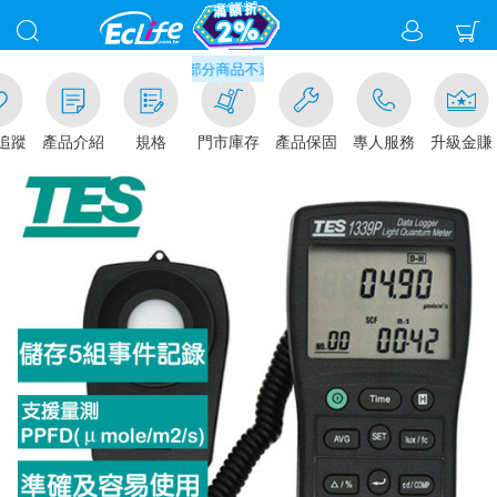
滿千元門市取貨現折1%(部分商品不適用)-請點我看
追蹤
產品介紹
規格
門市庫存
產品保固
專人服務
升級金賺