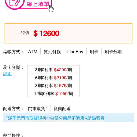
12600
特價
結帳方式：
ATM
貨到付款
LinePay
刷卡
刷卡分期
刷卡分期：
3期0利率
$4200
/期
說明
6期0利率
$2100
/期
8期0利率
$1575
/期
12期0利率
$1050
/期
配送方式：
門市取貨*
良興配送
*滿千元門市取貨現折1%(部分商品不適用)-請點我看
熱門快搜：