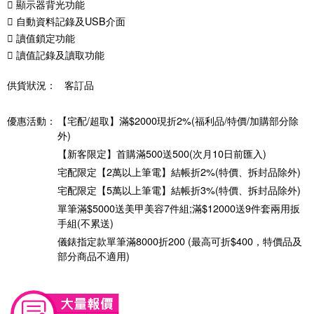
 顯示器背光功能
 自動資料記錄及USB介面
 讀值鎖定功能
 讀值記錄及讀取功能
供貨狀況：
客訂品
優惠活動：
【宅配/超取】滿$2000現折2%(福利品/特價/加購部分除
外)
【新客限定】首購滿500送500(次月10日前匯入)
宅配限定【2萬以上筆電】結帳折2%(特價、拆封品除外)
宅配限定【5萬以上筆電】結帳折3%(特價、拆封品除外)
單筆滿$5000送美甲美容7件組;滿$12000送9件套兩用扳
手組(不累送)
儀錶指定款單筆滿8000折200 (最高可折$400，特價品及
部分商品不適用)