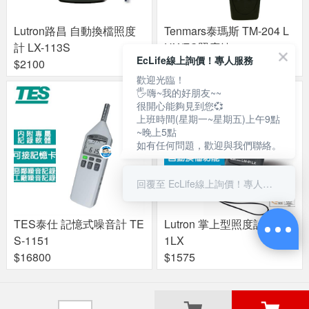
Lutron路昌 自動換檔照度
Tenmars泰瑪斯 TM-204 L
計 LX-113S
UX/FC照度錶
EcLife線上詢價！專人服務
$2100
$2300
歡迎光臨！
🖐嗨~我的好朋友~~
很開心能夠見到您💞
上班時間(星期一~星期五)上午9點
~晚上5點
如有任何問題，歡迎與我們聯絡。
回覆至 EcLife線上詢價！專人服務
Lutron 掌上型照度計 LM-8
TES泰仕 記憶式噪音計 TE
1LX
S-1151
$1575
$16800
關於良興
粉絲專頁
門市據點