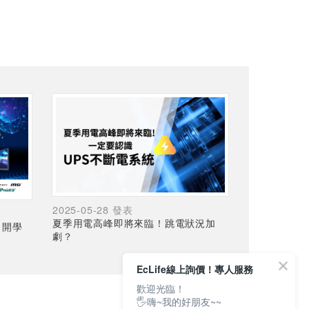
2025-05-28 發表
夏季用電高峰即將來臨！跳電狀況加
，開學
劇？
EcLife線上詢價！專人服務
歡迎光臨！
🖐嗨~我的好朋友~~