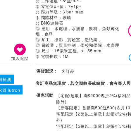
◎ 工作溫度：5°至90°C
◎ 零電位pH值：7±1pH
◎ 壓力等級：6 bar max
◎ 閥體材料：玻璃
◎ BNC連接器
◎ 應用：水處理，水族箱，飲料，魚類孵化
場，食品
◎ 加工，攝影，實驗室，造紙業，
◎ 電鍍業，質量控制，學校和學院，水處理
◎ 尺寸：15毫米直徑。x 155 mm
◎ 電纜長度：1M
加入追蹤
供貨狀況：
客訂品
質檢測
客訂商品無現貨，若交期較長或缺貨，會有專人與
水質 lutron
優惠活動
【宅配/超取】滿$2000現折2%(福利品
除外)
【新客限定】首購滿500送500(次月1
宅配限定【2萬以上筆電】結帳折2%(
外)
宅配限定【5萬以上筆電】結帳折3%(