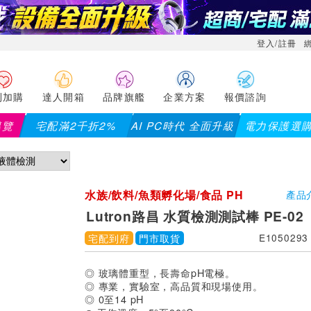
登入/註冊
利加購
達人開箱
品牌旗艦
企業方案
報價諮詢
導覽
宅配滿2千折2%
AI PC時代 全面升級
電力保護選
水族/飲料/魚類孵化場/食品 PH
產品
測量
Lutron路昌 水質檢測測試棒 PE-02
宅配到府
門市取貨
E1050293
◎ 玻璃體重型，長壽命pH電極。
◎ 專業，實驗室，高品質和現場使用。
◎ 0至14 pH