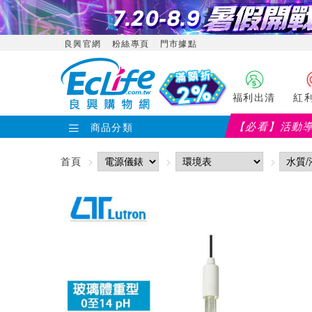
良興官網
粉絲專頁
門市據點
福利出清
紅
【必看】活動
商品分類
首頁