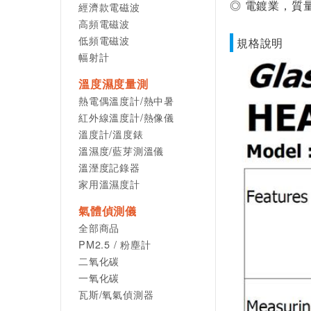
◎ 電鍍業，質
經濟款電磁波
高頻電磁波
低頻電磁波
規格說明
幅射計
溫度濕度量測
熱電偶溫度計/熱中暑
紅外線溫度計/熱像儀
溫度計/溫度錶
溫濕度/藍芽測溫儀
溫溼度記錄器
家用溫濕度計
氣體偵測儀
全部商品
PM2.5 / 粉塵計
二氧化碳
一氧化碳
瓦斯/氧氣偵測器