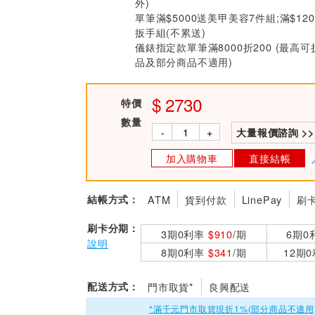
外)
單筆滿$5000送美甲美容7件組;滿$12
扳手組(不累送)
儀錶指定款單筆滿8000折200 (最高可
品及部分商品不適用)
2730
特價
數量
-
+
大量報價諮詢 >>
加入購物車
直接結帳
結帳方式：
ATM
貨到付款
LinePay
刷
刷卡分期：
3期0利率
$910
/期
6期0
說明
8期0利率
$341
/期
12期
配送方式：
門市取貨*
良興配送
*滿千元門市取貨現折1%(部分商品不適用