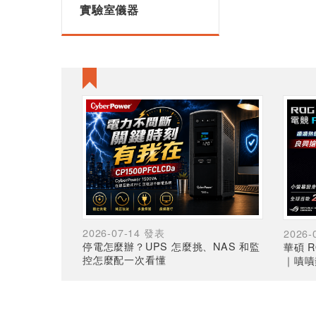
實驗室儀器
2026-07-14 發表
2026-
停電怎麼辦？UPS 怎麼挑、NAS 和監
華碩 R
控怎麼配一次看懂
｜嘖嘖