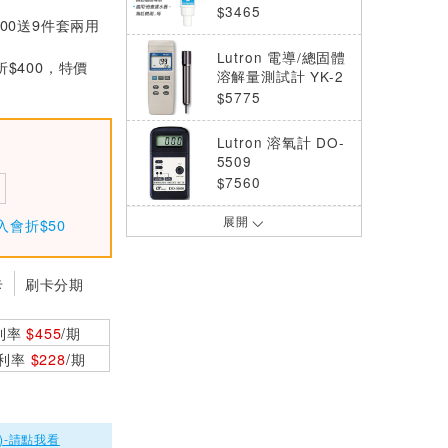
$3465
000送9件套兩用
Lutron 電導/總固體
折$400，特價
溶解量測試計 YK-2
2CT
$5775
Lutron 溶氧計 DO-
5509
$7560
展開
入會折$50
Lutron 迷你型酸鹼
計 PH-201
$2730
卡
刷卡分期
CDPB-03 電導度計
利率
$455
/期
CD測試棒
$2100
0利率
$228
/期
Lutron 氧化還原計
電極測棒 ORP-14
$1680
)-請點我看