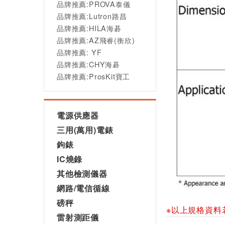
品牌推薦:PROVA泰儀
品牌推薦:Lutron路昌
品牌推薦:HILA海碁
品牌推薦:AZ飛睿(衡欣)
品牌推薦: YF
品牌推薦:CHY海碁
品牌推薦:ProsKit寶工
電源供應器
三用(萬用)電錶
鉤錶
IC燒錄
其他檢測儀器
網路/電信循線
磅秤
※以上規格資料
雷射測距儀