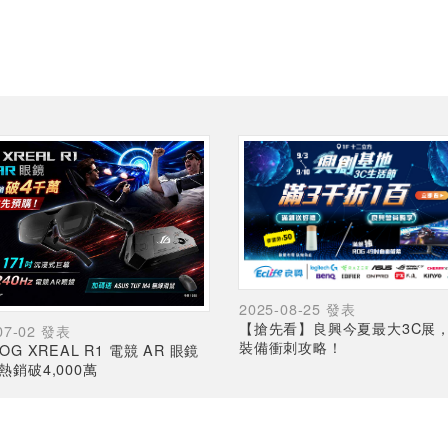
2025-08-25 發表
【搶先看】良興今夏最大3C展
07-02 發表
裝備衝刺攻略！
OG XREAL R1 電競 AR 眼鏡
熱銷破4,000萬