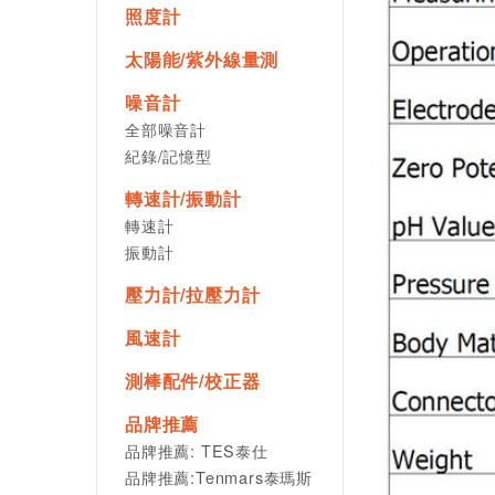
照度計
太陽能/紫外線量測
噪音計
全部噪音計
紀錄/記憶型
轉速計/振動計
轉速計
振動計
壓力計/拉壓力計
風速計
測棒配件/校正器
品牌推薦
品牌推薦: TES泰仕
品牌推薦:Tenmars泰瑪斯