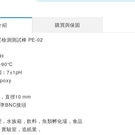
介紹
購買與保固
水質檢測測試棒 PE-02
pH
-90℃
：7±1pH
oxy
，直徑10 mm
準BNC接頭
理，水族箱，飲料，魚類孵化場，食品
，實驗室，造紙業，