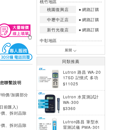
桃竹地區
桃園復興店
網路訂購
中壢中正店
網路訂購
新竹光復店
網路訂購
中彰地區
台中英才店
網路訂購
展開
嘉南地區
同類推薦
高雄中華店
網路訂購
Lutron 路昌 WA-20
高雄鳳山店
網路訂購
17SD 記憶式 多功
您聯繫說明
能 水質檢測儀
$11025
*庫存數量：網路訂購(0)、少量庫存
(1~2)、現貨充足(3以上)。
/特價/加購部分
Lutron 水質測試計
*門市庫存以店內實際數量為準，可使
WA-300
用專人服務或撥打門市電話洽詢。
0日前匯入)
$3360
特價、拆封品除
Lutron路昌 筆型水
特價、拆封品除
質測試儀 PWA-301