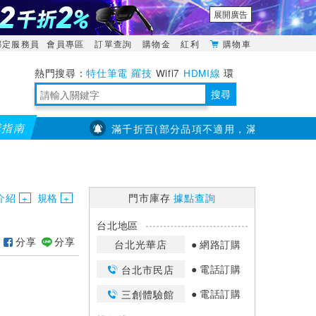
展開廣告
綁定服務員
會員專區
訂單查詢
購物金
紅利
購物車
特仕筆電
羅技
Wifi7
HDMI線
環
境量測
明緯POWER
搜尋
購指南
【PX大通】全館滿千折百(部分品項不適用，滿2千折200...)
靈活多變的分離式設計
TypeC安全電源延長線
日除濕15L，19坪適用
華碩 ROG Falcata 電競鍵盤
WTR-1500C行動無線影音傳輸器
電源百寶袋-你要的這裡通通有
行動電源【BSMI認證專區】
owon電子測量與智能儀器專家
介紹
規格
門市庫存
據點查詢
台北地區
分享
分享
台北光華店
網路訂購
電話訂購
台北市民店
電話訂購
三創體驗館