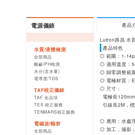
電源儀錶
產品
Lutron路昌 
產品特色
水質/液體檢測
◎ 範圍：1-14
全部商品
酸鹼/PH檢測
◎ 適用溫度：5
水分(含水量)
◎ 歸零調整範圍
電導度/TDS
◎ 電極材質：Ep
◎ 尺寸：
TAF校正儀錶
電極長120mm
TAF 全品項
TES 校正服務
引線長2M，標
TENMARS校正服務
◎ 應用：水處
電磁波/輻射
◎ 加工，攝影
全部商品