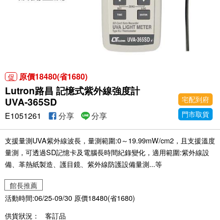
原價18480(省1680)
促
Lutron路昌 記憶式紫外線強度計
宅配到府
UVA-365SD
門市取貨
E1051261
分享
分享
支援量測UVA紫外線波長，量測範圍:0～19.99mW/cm2，且支援溫度
量測，可透過SD記憶卡及電腦長時間紀錄變化，適用範圍:紫外線設
備、革熱紙製造、護目鏡、紫外線防護設備量測...等
館長推薦
活動時間:06/25-09/30 原價18480(省1680)
供貨狀況：
客訂品