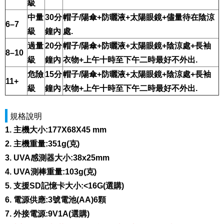
級
中量
30分
帽子/陽傘+防曬液+太陽眼鏡+儘量待在陰涼
6–7
級
鐘內
處.
過量
20分
帽子/陽傘+防曬液+太陽眼鏡+陰涼處+長袖
8–10
級
鐘內
衣物+上午十時至下午二時最好不外出.
危險
15分
帽子/陽傘+防曬液+太陽眼鏡+陰涼處+長袖
11+
級
鐘內
衣物+上午十時至下午二時最好不外出.
規格說明
1. 主機大小:177X68X45 mm
2. 主機重量:351g(克)
3. UVA感測器大小:38x25mm
4. UVA測棒重量:103g(克)
5. 支援SD記憶卡大小:<16G(選購)
6. 電源供應:3號電池(AA)6顆
7. 外接電源:9V1A(選購)