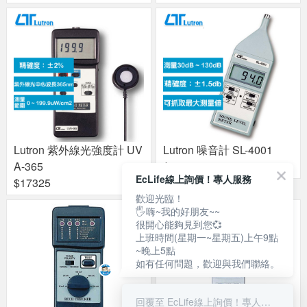
Lutron 紫外線光強度計 UV
Lutron 噪音計 SL-4001
A-365
$3990
EcLife線上詢價！專人服務
$17325
歡迎光臨！
🖐嗨~我的好朋友~~
很開心能夠見到您💞
上班時間(星期一~星期五)上午9點
~晚上5點
如有任何問題，歡迎與我們聯絡。
回覆至 EcLife線上詢價！專人服務