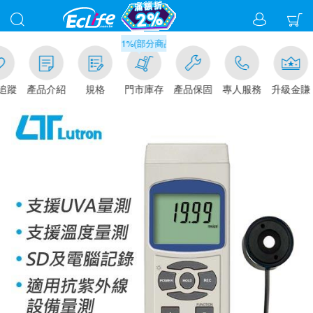
滿千元門市取貨現折1%(部分商品不適用)-請點我看
追蹤
產品介紹
規格
門市庫存
產品保固
專人服務
升級金賺