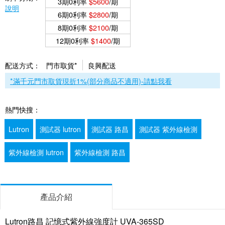
3期0利率
$5600
/期
說明
6期0利率
$2800
/期
8期0利率
$2100
/期
12期0利率
$1400
/期
配送方式：
門市取貨*
良興配送
*滿千元門市取貨現折1%(部分商品不適用)-請點我看
熱門快搜：
Lutron
測試器 lutron
測試器 路昌
測試器 紫外線檢測
紫外線檢測 lutron
紫外線檢測 路昌
產品介紹
Lutron路昌 記憶式紫外線強度計 UVA-365SD