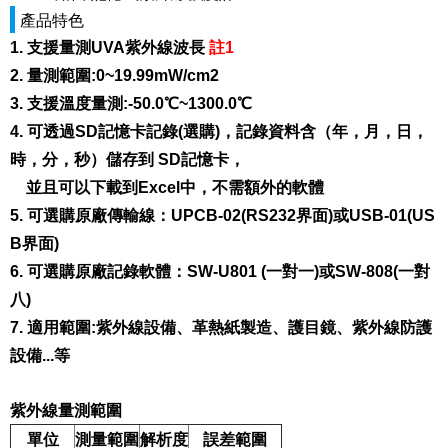
產品特色
1. 支援量測UVA紫外線波長
註1
2. 量測範圍:0~19.99mW/cm2
3. 支援溫度量測:-50.0℃~1300.0℃
4. 可透過SD記憶卡記錄(選購)，記錄資料含（年，月，日，
時，分，秒）儲存到 SD記憶卡，
並且可以下載到Excel中，不需額外的軟體
5. 可選購原廠傳輸線：UPCB-02(RS232界面)或USB-01(US
B界面)
6. 可選購原廠記錄軟體：SW-U801 (一對一)或SW-808(一對
八)
7. 適用範圍:紫外線設備、革熱紙製造、護目鏡、紫外線防護
設備...等
紫外線量測範圍
單位
測量範圍
解析度
誤差範圍