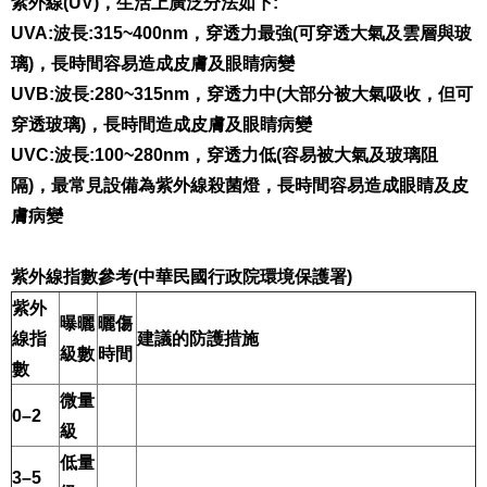
紫外線(UV)，生活上廣泛分法如下:
UVA:波長:315~400nm，穿透力最強(可穿透大氣及雲層與玻
璃)，長時間容易造成皮膚及眼睛病變
UVB:波長:280~315nm，穿透力中(大部分被大氣吸收，但可
穿透玻璃)，長時間造成皮膚及眼睛病變
UVC:波長:100~280nm，穿透力低(容易被大氣及玻璃阻
隔)，最常見設備為紫外線殺菌燈，長時間容易造成眼睛及皮
膚病變
紫外線指數參考(中華民國行政院環境保護署)
紫外
曝曬
曬傷
線指
建議的防護措施
級數
時間
數
微量
0–2
級
低量
3–5