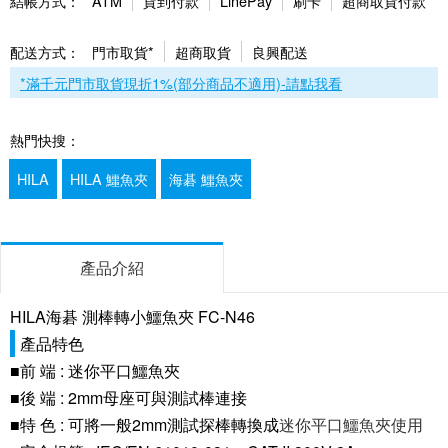
結帳方式：
ATM
貨到付款
LinePay
刷卡
超商取貨付款
配送方式：
門市取貨*
超商取貨
良興配送
*滿千元門市取貨現折1%(部分商品不適用)-請點我看
熱門快搜：
HILA
HILA 鱷魚夾
海碁 鱷魚夾
產品介紹
HILA海碁 測棒轉小鱷魚夾 FC-N46
產品特色
■前 端 : 迷你平口鱷魚夾
■後 端 : 2mm母座可與測試棒連接
■特 色 : 可將一般2mm測試探棒轉換成
迷你平口鱷魚夾使用