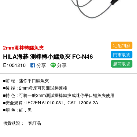
宅配到府
2mm測棒轉鱷魚夾
門市取貨
HILA海碁 測棒轉小鱷魚夾 FC-N46
超商取貨
E1051210
分享
分享
■前 端 : 迷你平口鱷魚夾
■後 端 : 2mm母座可與測試棒連接
■特 色 : 可將一般2mm測試探棒轉換成迷你平口鱷魚夾使用
■安全規範 : IEC/EN 61010-031、CAT II 300V 2A
■顏 色 : 紅，黑
供貨狀況：
客訂品