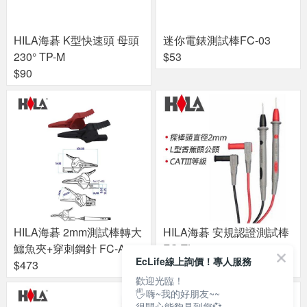
HILA海碁 K型快速頭 母頭
迷你電錶測試棒FC-03
230° TP-M
$53
$90
HILA海碁 2mm測試棒轉大
HILA海碁 安規認證測試棒
鱷魚夾+穿刺鋼針 FC-A34
FC-TL88-3
EcLife線上詢價！專人服務
$473
$189
歡迎光臨！
🖐嗨~我的好朋友~~
很開心能夠見到您💞