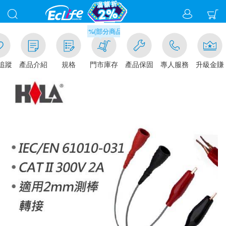
滿千元門市取貨現折1%(部分商品不適用)-請點我看
追蹤
產品介紹
規格
門市庫存
產品保固
專人服務
升級金賺