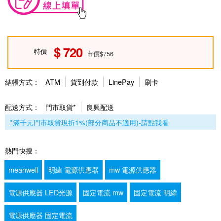
720
特價
市價$756
結帳方式：
ATM
貨到付款
LinePay
刷卡
配送方式：
門市取貨*
良興配送
*滿千元門市取貨現折1%(部分商品不適用)-請點我看
熱門快搜：
meanwell
明緯 電源供應器
mw 電源供應器
電源供應器 LED光源
固定電流 mw
固定電流 明緯
電源供應器 固定電流