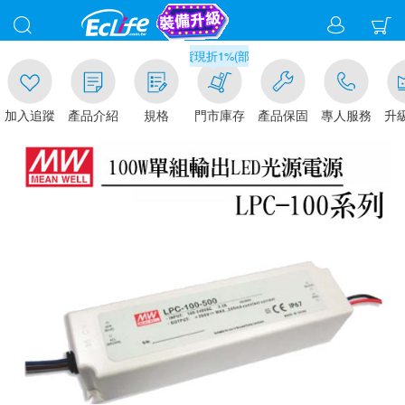
00
滿千元門市取貨現折1%(部分商品不適用)-請點我看
加入追蹤
產品介紹
規格
門市庫存
產品保固
專人服務
升