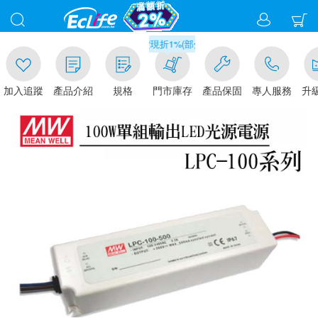
00
滿千元門市取貨現折1%(部分商品不適用)-請點我看
加入追蹤
產品介紹
規格
門市庫存
產品保固
專人服務
升級