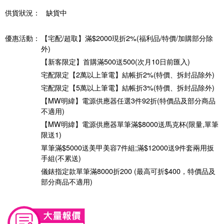
供貨狀況：
缺貨中
優惠活動：
【宅配/超取】滿$2000現折2%(福利品/特價/加購部分除
外)
【新客限定】首購滿500送500(次月10日前匯入)
宅配限定【2萬以上筆電】結帳折2%(特價、拆封品除外)
宅配限定【5萬以上筆電】結帳折3%(特價、拆封品除外)
【MW明緯】電源供應器任選3件92折(特價品及部分商品
不適用)
【MW明緯】電源供應器單筆滿$8000送馬克杯(限量,單筆
限送1)
單筆滿$5000送美甲美容7件組;滿$12000送9件套兩用扳
手組(不累送)
儀錶指定款單筆滿8000折200 (最高可折$400，特價品及
部分商品不適用)