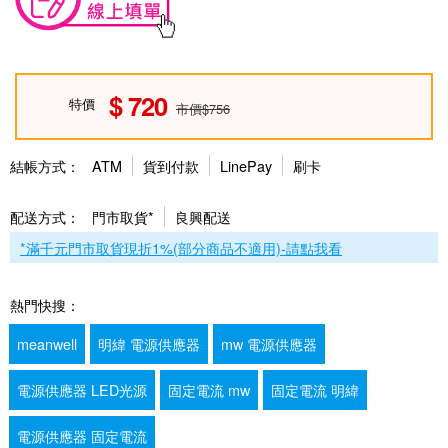
720
特價
市價$756
結帳方式：
ATM
貨到付款
LinePay
刷卡
配送方式：
門市取貨*
良興配送
*滿千元門市取貨現折1%(部分商品不適用)-請點我看
熱門快搜：
meanwell
明緯 電源供應器
mw 電源供應器
電源供應器 LED光源
固定電流 mw
固定電流 明緯
電源供應器 固定電流