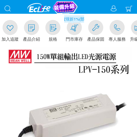
00
滿千元門市取貨現折1%(部分商品不適用)-請點我看
加入追蹤
產品介紹
規格
門市庫存
產品保固
專人服務
升