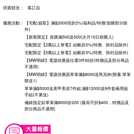
供貨狀況：
客訂品
優惠活動：
【宅配/超取】滿$2000現折2%(福利品/特價/加購部分除
外)
【新客限定】首購滿500送500(次月10日前匯入)
宅配限定【2萬以上筆電】結帳折2%(特價、拆封品除外)
宅配限定【5萬以上筆電】結帳折3%(特價、拆封品除外)
【MW明緯】電源供應器任選3件92折(特價品及部分商品
不適用)
【MW明緯】電源供應器單筆滿$8000送馬克杯(限量,單筆
限送1)
單筆滿$5000送美甲美容7件組;滿$12000送9件套兩用扳
手組(不累送)
儀錶指定款單筆滿8000折200 (最高可折$400，特價品及
部分商品不適用)