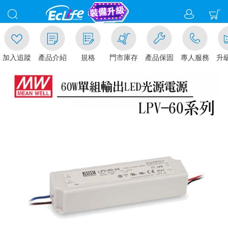
加入追蹤
產品介紹
規格
門市庫存
產品保固
專人服務
升級