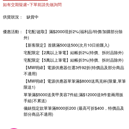
如有交期疑慮~下單前請先做詢問
供貨狀況：
缺貨中
優惠活動：
【宅配/超取】滿$2000現折2%(福利品/特價/加購部分除
外)
【新客限定】首購滿500送500(次月10日前匯入)
宅配限定【2萬以上筆電】結帳折2%(特價、拆封品除外)
宅配限定【5萬以上筆電】結帳折3%(特價、拆封品除外)
【MW明緯】電源供應器任選3件92折(特價品及部分商品
不適用)
【MW明緯】電源供應器單筆滿$8000送馬克杯(限量,單筆
限送1)
單筆滿$5000送美甲美容7件組;滿$12000送9件套兩用扳
手組(不累送)
儀錶指定款單筆滿8000折200 (最高可折$400，特價品及
部分商品不適用)