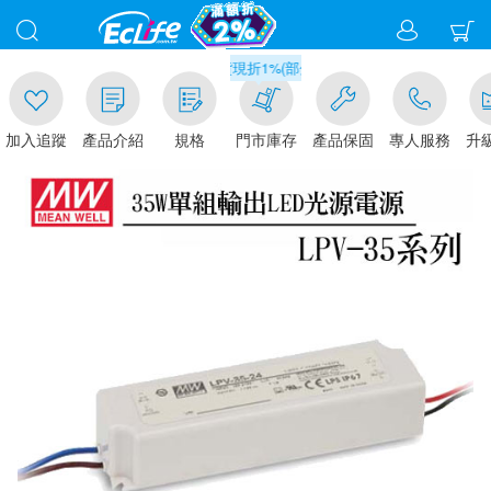
00
滿千元門市取貨現折1%(部分商品不適用)-請點我看
加入追蹤
產品介紹
規格
門市庫存
產品保固
專人服務
升