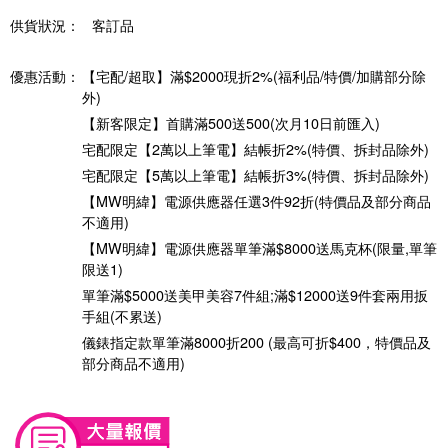
供貨狀況：
客訂品
優惠活動：
【宅配/超取】滿$2000現折2%(福利品/特價/加購部分除
外)
【新客限定】首購滿500送500(次月10日前匯入)
宅配限定【2萬以上筆電】結帳折2%(特價、拆封品除外)
宅配限定【5萬以上筆電】結帳折3%(特價、拆封品除外)
【MW明緯】電源供應器任選3件92折(特價品及部分商品
不適用)
【MW明緯】電源供應器單筆滿$8000送馬克杯(限量,單筆
限送1)
單筆滿$5000送美甲美容7件組;滿$12000送9件套兩用扳
手組(不累送)
儀錶指定款單筆滿8000折200 (最高可折$400，特價品及
部分商品不適用)