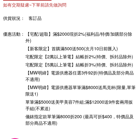
如有交期疑慮~下單前請先做詢問
供貨狀況：
客訂品
優惠活動：
【宅配/超取】滿$2000現折2%(福利品/特價/加購部分除
外)
【新客限定】首購滿500送500(次月10日前匯入)
宅配限定【2萬以上筆電】結帳折2%(特價、拆封品除外)
宅配限定【5萬以上筆電】結帳折3%(特價、拆封品除外)
【MW明緯】電源供應器任選3件92折(特價品及部分商品
不適用)
【MW明緯】電源供應器單筆滿$8000送馬克杯(限量,單筆
限送1)
單筆滿$5000送美甲美容7件組;滿$12000送9件套兩用扳
手組(不累送)
儀錶指定款單筆滿8000折200 (最高可折$400，特價品及
部分商品不適用)