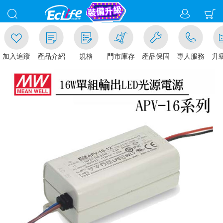
加入追蹤
產品介紹
規格
門市庫存
產品保固
專人服務
升級