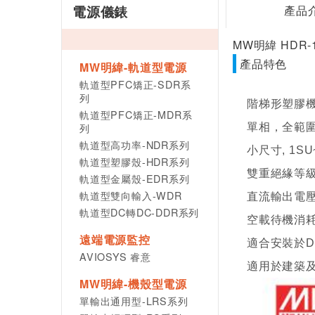
電源儀錶
產品
MW明緯 HDR-
產品特色
MW明緯-軌道型電源
軌道型PFC矯正-SDR系
列
階梯形塑膠
軌道型PFC矯正-MDR系
列
單相，全範
軌道型高功率-NDR系列
小尺寸, 1SU~
軌道型塑膠殼-HDR系列
雙重絕緣等
軌道型金屬殼-EDR系列
軌道型雙向輸入-WDR
直流輸出電
軌道型DC轉DC-DDR系列
空載待機消耗
遠端電源監控
適合安裝於DIN r
AVIOSYS 睿意
適用於建築
MW明緯-機殼型電源
單輸出通用型-LRS系列