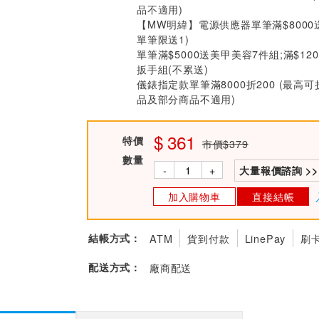
品不適用)
【MW明緯】電源供應器單筆滿$8000
單筆限送1)
單筆滿$5000送美甲美容7件組;滿$12
扳手組(不累送)
儀錶指定款單筆滿8000折200 (最高可
品及部分商品不適用)
361
特價
市價$379
數量
-
+
大量報價諮詢 >>
加入購物車
直接結帳
結帳方式：
ATM
貨到付款
LinePay
刷
配送方式：
廠商配送