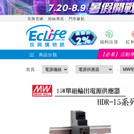
良興官網
粉絲專頁
門市據點
福利出清
紅
【必看】活動
商品分類
首頁