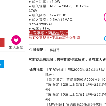
● 輸出功率：15.2W
● 輸入電壓：AC85～264V、DC120～
370V
● 輸入頻率：47～63Hz
● 輸入電流：0.5A/115VAC、
0.25A/230VAC
● 效率：86%
注意事項 : 商品無現貨
如有交期疑慮~下單前請先做詢問
加入追蹤
供貨狀況：
客訂品
客訂商品無現貨，若交期較長或缺貨，會有專人與
w
優惠活動
【宅配/超取】滿$2000現折2%(福利品
除外)
【新客限定】首購滿500送500(次月1
宅配限定【2萬以上筆電】結帳折2%(
外)
宅配限定【5萬以上筆電】結帳折3%(
外)
【MW明緯】電源供應器任選3件92折