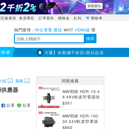
展開廣告
綁定服務員
會員專區
訂單查詢
購物金
紅利
購物車
特仕筆電
羅技
Wifi7
HDMI線
環
境量測
明緯POWER
搜尋
購指南
【PX大通】全館滿千折百(部分品項不適用，滿2千折200.
靈活多變的分離式設計
TypeC安全電源延長線
日除濕15L，19坪適用
華碩 ROG Falcata 電競鍵盤
WTR-1500C行動無線影音傳輸器
電源百寶袋-你要的這裡通通有
行動電源【BSMI認證專區】
owon電子測量與智能儀器專家
介紹
規格
同類推薦
電源供應器
MW明緯 HDR-15-4
8 48V軌道型電源供
應器 (15.4W)
$361
分享
分享
MW明緯 HDR-100-
24 24V軌道型電源
供應器 (100W)
$860