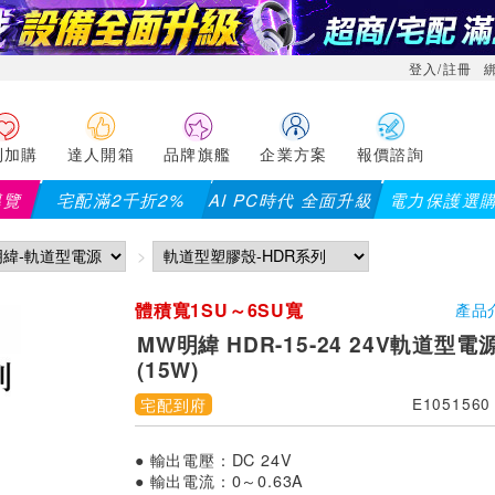
登入/註冊
利加購
達人開箱
品牌旗艦
企業方案
報價諮詢
導覽
宅配滿2千折2%
AI PC時代 全面升級
電力保護選
體積寬1SU～6SU寬
產品
MW明緯 HDR-15-24 24V軌道型
(15W)
宅配到府
E1051560
● 輸出電壓：DC 24V
● 輸出電流：0～0.63A