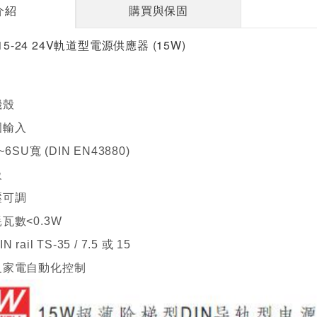
介紹
購買與保固
15-24 24V軌道型電源供應器 (15W)
機殼
圍輸入
6SU寬 (DIN EN43880)
級
壓可調
瓦數<0.3W
ail TS-35 / 7.5 或 15
及家電自動化控制