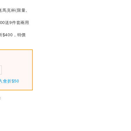
MW明緯 HDR-60-5
送馬克杯(限量,
5V軌道型電源供應
器 (32.5W)
$600
000送9件套兩用
MW明緯 HDR-150-
折$400，特價
15 15V軌道式電源
供應器 (128.3W/14
$1050
2.5W)
MW明緯 HDR-150-
12 12V軌道式電源
供應器 (122.4W/13
$1050
5.6W)
入會折$50
卡