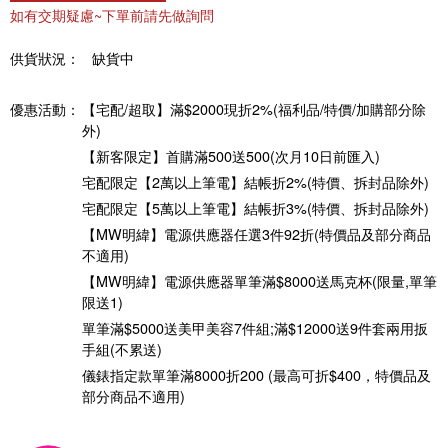
如有交期疑慮~下單前請先做詢問
供貨狀況：
缺貨中
優惠活動：
【宅配/超取】滿$2000現折2%(福利品/特價/加購部分除
外)
【新客限定】首購滿500送500(次月10日前匯入)
宅配限定【2萬以上筆電】結帳折2%(特價、拆封品除外)
宅配限定【5萬以上筆電】結帳折3%(特價、拆封品除外)
【MW明緯】電源供應器任選3件92折(特價品及部分商品
不適用)
【MW明緯】電源供應器單筆滿$8000送馬克杯(限量,單筆
限送1)
單筆滿$5000送美甲美容7件組;滿$12000送9件套兩用扳
手組(不累送)
儀錶指定款單筆滿8000折200 (最高可折$400，特價品及
部分商品不適用)