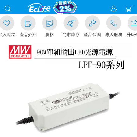
追蹤
產品介紹
規格
門市庫存
產品保固
專人服務
升級金賺