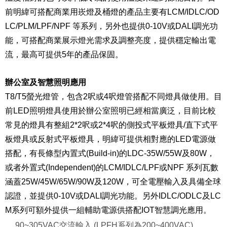
前明緯可搭配商業用崁燈及桶燈的產品主要有LCM/IDLC/OD
LC/PLM/LPF/NPF 等系列，另外也提供0-10V或DALI調光功
能，可搭配商業展示燈光需求及調整亮度，提供穩定輸出電
流，最高可提供5年的產品保固。
辦公室及智慧照明應用
T8/T5螢光燈管，包含2呎或4呎燈管搭配不同燈具做使用。目
前LED照明燈具使用於辦公室照明已經相當廣泛，目前比較
常見的燈具有整組2*2呎或2*4呎的側投式平板燈具/直下式平
板燈具或反射式平板燈具，明緯可提供相對應的LED電源做
搭配，有長條型內置式(Build-in)的LDC-35W/55W及80W，
或者外置式(Independent)的LCM/IDLC/LPF或NPF 系列瓦數
涵蓋25W/45W/65W/90W及120W，可全電壓輸入及具備全球
認證，並提供0-10V或DALI調光功能。另外IDLC/ODLC及LC
M系列可額外提供一組輔助電源供搭配IOT智慧調光應用。
90~305VAC交流輸入 (LPFH系列為200~400VAC),