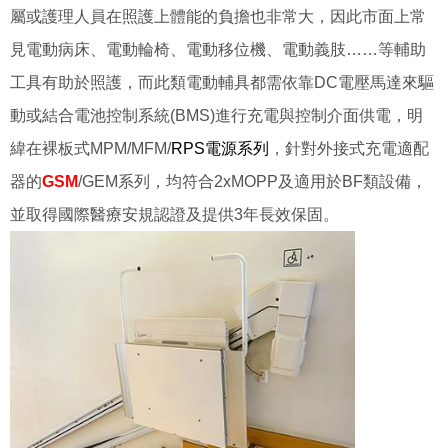
屬或護理人員在照護上體能的負擔也非常大，因此市面上常
見電動病床、電動輪椅、電動移位機、電動義肢……等輔助
工具有助於照護，而此類電動輔具都需依靠DC電壓馬達來驅
動或結合電池控制系統(BMS)進行充電與控制介面供電，明
緯在裸板式MPM/MFM/
RPS電源系列
，針對外接式充電適配
器的
GSM
/GEM系列，均符合2xMOPP及適用於BF類設備，
並取得國際醫療安規認證及提供3年長效保固。