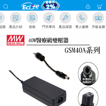
追蹤
產品介紹
規格
門市庫存
產品保固
專人服務
升級金賺