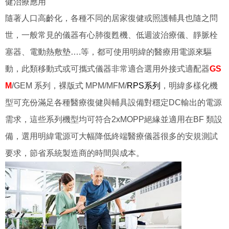
健治療應用
隨著人口高齡化，各種不同的居家復健或照護輔具也隨之問
世，一般常見的儀器有心肺復甦機、低週波治療儀、靜脈栓
塞器、電動熱敷墊….等，都可使用明緯的醫療用電源來驅
動，此類移動式或可攜式儀器非常適合選用外接式適配器
GS
M
/GEM 系列，裸版式 MPM/MFM/
RPS系列
，明緯多樣化機
型可充份滿足各種醫療復健與輔具設備對穩定DC輸出的電源
需求，這些系列機型均可符合2xMOPP絕緣並適用在BF 類設
備，選用明緯電源可大幅降低終端醫療儀器很多的安規測試
要求，節省系統製造商的時間與成本。