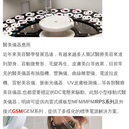
醫美儀器應用
近年來美容醫學發展迅速，有越來越多人嘗試醫療美容來達
到塑身、容貌微整形、毛髮再生、皮膚美白等效果，目前常
見的醫美儀器有抽脂機、豐胸儀、曲線雕塑儀、電波拉皮
機、雷射美容儀、脈衝光儀器、UV皮膚檢測儀…等各類醫療
美容儀器,也都需要穩定的DC電壓來驅動。此類小型移動式醫
美儀器，明緯可提供內置式裸板型MFM/MPM/
RPS系列
及外
接式
GSM
/GEM系列，提供了多樣化的標準電源解決方案。