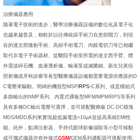
治療儀器應用
隨著電子技術的進步，醫學治療儀器設備的數位化及電子化
也越來越普及，相較於以往傳統採手術刀在患部開刀，到現
在的達文西微創手術、高頻手術電刀、內鏡電切刀等已相繼
取代非電子手術器材。從醫院手術室所需的達文西手臂、體
外震波碎石機、血液透析儀、輸液泵或滅菌鍋、新生兒黃疸
照射儀或牙科診療等各型醫療儀器設備都需要電源供應器的D
C電壓來驅動。明緯的機殼型MSP
/RPS
-C系列、或是模組式
多路輸出的NMP系列、內置式裸板型MFM/MPM/RPS等系列
具有多種DC輸出電壓可選擇，並可搭配醫療級 DC-DC模塊
MDS/MDD系列來實現超低漏電流<10µA並提高系統EMI性
能。此外，點滴注射器、手持式眼球影像擷取等小型可移動
或可攜式儀器亦有外接式
GSM
/
GEM系列適配器可搭配使用。