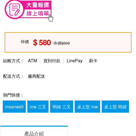
580
特價
市價$609
結帳方式：
ATM
貨到付款
LinePay
刷卡
配送方式：
廠商配送
熱門快搜：
meanwell
mw 三叉
明緯 三叉
桌上型 mw
桌上型 明緯
產品介紹