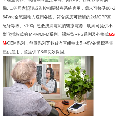
機…..等居家照護或監控相關醫療系統應用，需求可接受80~2
64Vac全範圍輸入適用各國、符合病患可接觸的2xMOPP高
絕緣等級、<100µf超低洩漏電流的醫療電源，明緯可提供小
型化插板式的 MPM/MFM系列、裸板型RPS系列及外接式
GS
M
/GEM系列，每個系列瓦數皆有單組輸出5~48V各種標準電
壓供選用，並提供了3年長效保固。