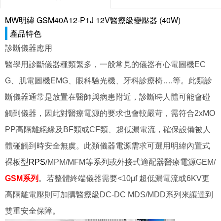
MW明緯 GSM40A12-P1J 12V醫療級變壓器 (40W)
產品特色
診斷儀器應用
醫學用診斷儀器種類繁多，一般常見的儀器有心電圖機EC
G、肌電圖機EMG、眼科驗光機、牙科診療椅….等。此類診
斷儀器通常是放置在醫師與病患附近，診斷時人體可能會碰
觸到儀器，因此對醫療電源的要求也會較嚴苛，需符合2xMO
PP高隔離絕緣及BF類或CF類、超低漏電流，確保設備被人
體碰觸到時安全無虞。此類儀器電源需求可選用明緯內置式
裸板型
RPS
/MPM/MFM等系列或外接式適配器醫療電源GEM/
GSM系列
。若整體終端儀器需要<10μf 超低漏電流或6KV更
高隔離電壓則可加購醫療級DC-DC MDS/MDD系列來讓達到
雙重安全保障。