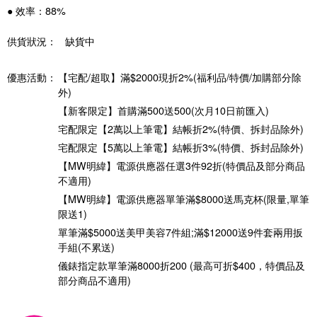
● 效率：88%
供貨狀況：
缺貨中
優惠活動：
【宅配/超取】滿$2000現折2%(福利品/特價/加購部分除
外)
【新客限定】首購滿500送500(次月10日前匯入)
宅配限定【2萬以上筆電】結帳折2%(特價、拆封品除外)
宅配限定【5萬以上筆電】結帳折3%(特價、拆封品除外)
【MW明緯】電源供應器任選3件92折(特價品及部分商品
不適用)
【MW明緯】電源供應器單筆滿$8000送馬克杯(限量,單筆
限送1)
單筆滿$5000送美甲美容7件組;滿$12000送9件套兩用扳
手組(不累送)
儀錶指定款單筆滿8000折200 (最高可折$400，特價品及
部分商品不適用)