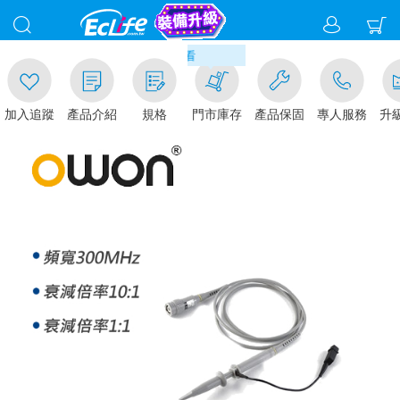
00
貨現折1%(部分商品不適用)-請點我看
加入追蹤
產品介紹
規格
門市庫存
產品保固
專人服務
升