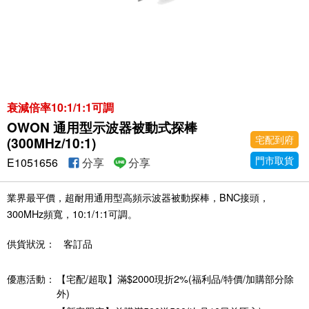
衰減倍率10:1/1:1可調
OWON 通用型示波器被動式探棒
宅配到府
(300MHz/10:1)
門市取貨
E1051656
分享
分享
業界最平價，超耐用通用型高頻示波器被動探棒，BNC接頭，
300MHz頻寬，10:1/1:1可調。
供貨狀況：
客訂品
優惠活動：
【宅配/超取】滿$2000現折2%(福利品/特價/加購部分除
外)