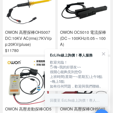
OWON 高壓探棒OH5007
OWON OC5010 電流探棒
DC:10KV AC(rms):7KVVp
(DC～100KHz/0.05～100
p:20KV(pluse)
A)
$11780
$14880
EcLife線上詢價！專人服務
歡迎光臨！
🖐嗨~我的好朋友~~
很開心能夠見到您💞
上班時間(星期一~星期五)上午9點
~晚上5點
如有任何問題，歡迎與我們聯絡。
回覆至 EcLife線上詢價！專人服務
OWON 高壓差動探棒OD5
OWON 高壓探棒OH5040