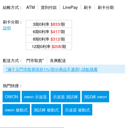
結帳方式：
ATM
貨到付款
LinePay
刷卡
刷卡分期
刷卡分期：
3期0利率
$833
/期
說明
6期0利率
$417
/期
8期0利率
$312
/期
12期0利率
$208
/期
配送方式：
門市取貨*
良興配送
*滿千元門市取貨現折1%(部分商品不適用)-請點我看
熱門快搜：
OWON
owon 示波器
示波器 測試棒
測試棒 owon
owon 被動式
測試棒 被動式
示波器 被動式