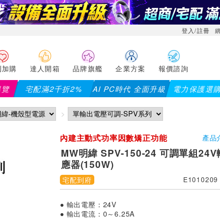
登入/註冊
利加購
達人開箱
品牌旗艦
企業方案
報價諮詢
導覽
宅配滿2千折2%
AI PC時代 全面升級
電力保護選
內建主動式功率因數矯正功能
產品
MW明緯 SPV-150-24 可調單組2
應器(150W)
宅配到府
E1010209
● 輸出電壓：24V
● 輸出電流：0～6.25A