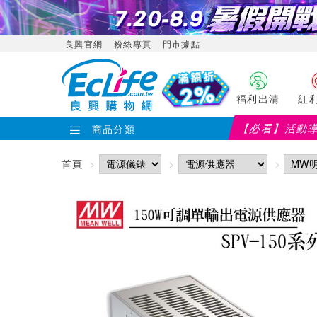
良興官網
粉絲專頁
門市據點
福利出清
紅
【必看】活動
商品分類
首頁