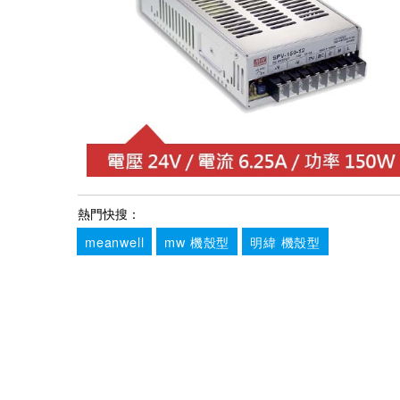
熱門快搜：
meanwell
mw 機殼型
明緯 機殼型