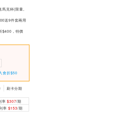
MW明緯 MSP-300-
送馬克杯(限量,
12 單組12V輸出醫
療級電源供應器(30
$3380
000送9件套兩用
0W)
MW明緯 MSP-450-
折$400，特價
36 單組36V輸出醫
療級電源供應器(45
$4670
0W)
MW明緯 RSP-500-
24 24V單組輸出電
源供應器(500W)
$2830
入會折$50
卡
刷卡分期
利率
$307
/期
0利率
$153
/期