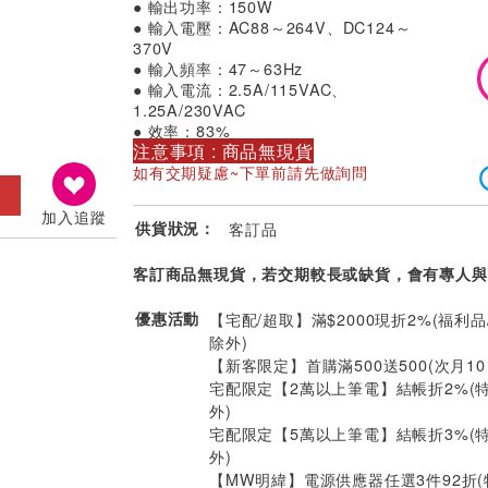
● 輸出功率：150W
● 輸入電壓：AC88～264V、DC124～
370V
● 輸入頻率：47～63Hz
● 輸入電流：2.5A/115VAC、
1.25A/230VAC
● 效率：83%
注意事項 : 商品無現貨
如有交期疑慮~下單前請先做詢問
加入追蹤
供貨狀況：
客訂品
客訂商品無現貨，若交期較長或缺貨，會有專人與
優惠活動
【宅配/超取】滿$2000現折2%(福利品
除外)
【新客限定】首購滿500送500(次月1
宅配限定【2萬以上筆電】結帳折2%(
外)
宅配限定【5萬以上筆電】結帳折3%(
外)
【MW明緯】電源供應器任選3件92折