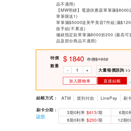
品不適用)
【MW明緯】電源供應器單筆滿$8000
單筆限送1)
單筆滿$5000送美甲美容7件組;滿$12
扳手組(不累送)
儀錶指定款單筆滿8000折200 (最高可
品及部分商品不適用)
1840
特價
市價$1932
數量
-
+
大量報價諮詢 >>
加入購物車
直接結帳
結帳方式：
ATM
貨到付款
LinePay
刷
刷卡分期：
3期0利率
$613
/期
6期0
說明
8期0利率
$230
/期
12期