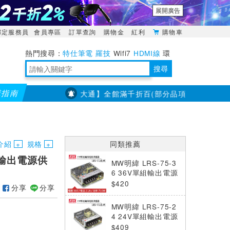
展開廣告
綁定服務員
會員專區
訂單查詢
購物金
紅利
購物車
特仕筆電
羅技
Wifi7
HDMI線
環
境量測
明緯POWER
搜尋
購指南
【PX大通】全館滿千折百(部分品項不適用，滿2千折200
靈活多變的分離式設計
TypeC安全電源延長線
日除濕15L，19坪適用
華碩 ROG Falcata 電競鍵盤
WTR-1500C行動無線影音傳輸器
電源百寶袋-你要的這裡通通有
行動電源【BSMI認證專區】
owon電子測量與智能儀器專家
介紹
規格
同類推薦
4V輸出電源供
MW明緯 LRS-75-3
6 36V單組輸出電源
供應器(75W)
$420
分享
分享
MW明緯 LRS-75-2
4 24V單組輸出電源
供應器(75W)
$409