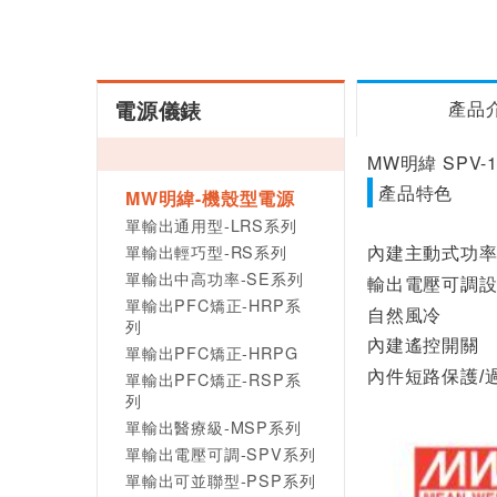
電源儀錶
產品
MW明緯 SPV-
產品特色
MW明緯-機殼型電源
單輸出通用型-LRS系列
單輸出輕巧型-RS系列
內建主動式功率因數
單輸出中高功率-SE系列
輸出電壓可調設於
單輸出PFC矯正-HRP系
自然風冷
列
內建遙控開關
單輸出PFC矯正-HRPG
單輸出PFC矯正-RSP系
內件短路保護/
列
單輸出醫療級-MSP系列
單輸出電壓可調-SPV系列
單輸出可並聯型-PSP系列