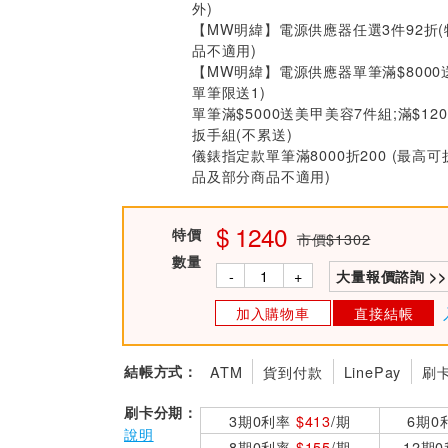
外)
【MW明緯】電源供應器任選3件92折
品不適用)
【MW明緯】電源供應器單筆滿$8000
單筆限送1)
單筆滿$5000送美甲美容7件組;滿$12
扳手組(不累送)
儀錶指定款單筆滿8000折200 (最高可
品及部分商品不適用)
1240
特價
市價$1302
數量
-
+
大量報價諮詢 >>
加入購物車
直接結帳
結帳方式：
ATM
貨到付款
LinePay
刷
刷卡分期：
3期0利率
$413
/期
6期0
說明
8期0利率
$155
/期
12期