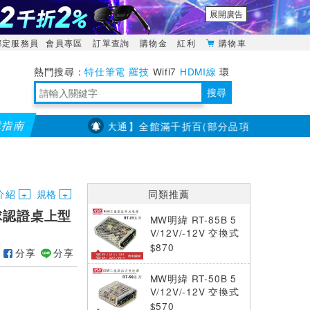
展開廣告
綁定服務員
會員專區
訂單查詢
購物金
紅利
購物車
特仕筆電
羅技
Wifi7
HDMI線
環
境量測
明緯POWER
搜尋
購指南
【PX大通】全館滿千折百(部分品項不適用，滿2千折200.
靈活多變的分離式設計
TypeC安全電源延長線
日除濕15L，19坪適用
華碩 ROG Falcata 電競鍵盤
WTR-1500C行動無線影音傳輸器
電源百寶袋-你要的這裡通通有
行動電源【BSMI認證專區】
owon電子測量與智能儀器專家
介紹
規格
同類推薦
V全球認證桌上型
MW明緯 RT-85B 5
V/12V/-12V 交換式
電源供應器 (88W)
$870
分享
分享
MW明緯 RT-50B 5
V/12V/-12V 交換式
電源供應器 (50W)
$570