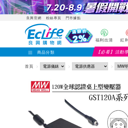
良興官網
粉絲專頁
門市據點
福利出清
紅
【必看】活動
商品分類
首頁