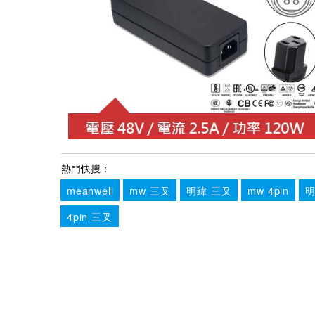
熱門快搜：
meanwell
mw 三叉
明緯 三叉
mw 4pin
明
4pin 三叉