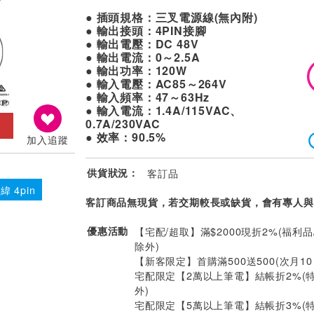
● 插頭規格：三叉電源線(無內附)
● 輸出接頭：4PIN接腳
● 輸出電壓：DC 48V
● 輸出電流：0～2.5A
● 輸出功率：120W
● 輸入電壓：AC85～264V
● 輸入頻率：47～63Hz
● 輸入電流：1.4A/115VAC、
0.7A/230VAC
● 效率：90.5%
加入追蹤
供貨狀況：
客訂品
緯 4pin
客訂商品無現貨，若交期較長或缺貨，會有專人與
優惠活動
【宅配/超取】滿$2000現折2%(福利品
除外)
【新客限定】首購滿500送500(次月1
宅配限定【2萬以上筆電】結帳折2%(
外)
宅配限定【5萬以上筆電】結帳折3%(