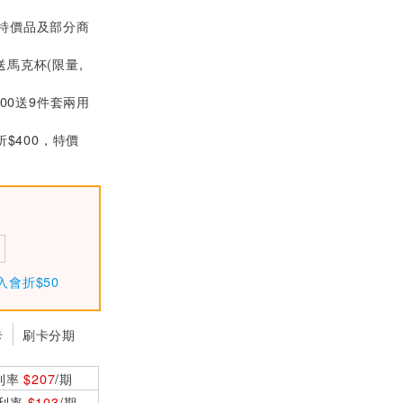
MW明緯 GST25U1
(特價品及部分商
2-P1J 12V全球認證
插牆型變壓器 (25
$399
送馬克杯(限量,
W)
MW明緯 GST120A
000送9件套兩用
24-R7B 24V全球認
證桌上型變壓器 (12
$1240
折$400，特價
0W)
MW明緯 GST160A
24-R7B 24V全球認
證桌上型變壓器 (16
$1500
0W)
入會折$50
卡
刷卡分期
利率
$207
/期
0利率
$103
/期