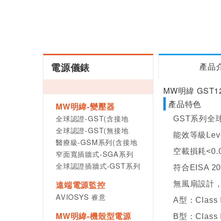
電源儀錶
產品
MW明緯 GST1
產品特色
MW明緯-變壓器
全球認證-GST(含接地
GST系列全
全球認證-GST(無接地
能效等級Leve
醫療級-GSM系列(含接地
空載損耗<0.0
窄面寬插牆式-SGA系列
全球認證插牆式-GST系列
符合EISA 200
遠端電源監控
無風扇設計，工
AVIOSYS 睿意
A型：Class
MW明緯-機殼型電源
B型：Class 