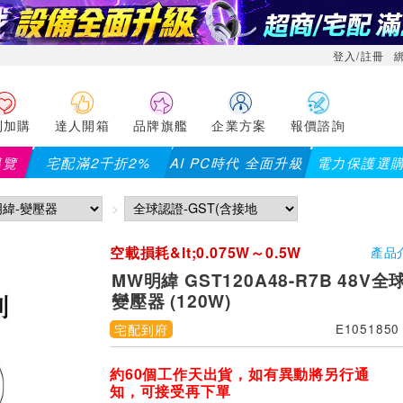
登入/註冊
利加購
達人開箱
品牌旗艦
企業方案
報價諮詢
導覽
宅配滿2千折2%
AI PC時代 全面升級
電力保護選
空載損耗&lt;0.075W～0.5W
產品
MW明緯 GST120A48-R7B 48
變壓器 (120W)
宅配到府
E1051850
約60個工作天出貨，如有異動將另行通
知，可接受再下單