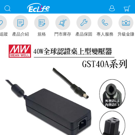
追蹤
產品介紹
規格
門市庫存
產品保固
專人服務
升級金賺