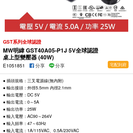
GST系列全球認證
MW明緯 GST40A05-P1J 5V全球認證
桌上型變壓器 (40W)
宅配到府
E1051851
分享
分享
● 插頭規格：三叉電源線(無內附)
● 輸出接頭：外徑5.5mm 內徑2.1mm
● 輸出電壓：DC 5V
● 輸出電流：0～5A
● 輸出功率：25W
● 輸入電壓：AC90～264V
● 輸入頻率：47～63Hz
● 輸入電流：1A/115VAC、0.5A/230VAC