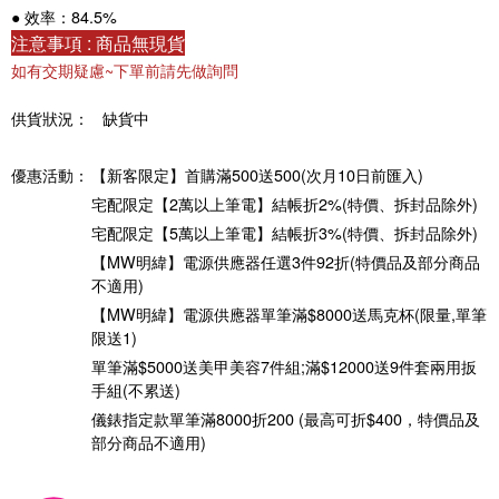
● 效率：84.5%
注意事項 : 商品無現貨
如有交期疑慮~下單前請先做詢問
供貨狀況：
缺貨中
優惠活動：
【新客限定】首購滿500送500(次月10日前匯入)
宅配限定【2萬以上筆電】結帳折2%(特價、拆封品除外)
宅配限定【5萬以上筆電】結帳折3%(特價、拆封品除外)
【MW明緯】電源供應器任選3件92折(特價品及部分商品
不適用)
【MW明緯】電源供應器單筆滿$8000送馬克杯(限量,單筆
限送1)
單筆滿$5000送美甲美容7件組;滿$12000送9件套兩用扳
手組(不累送)
儀錶指定款單筆滿8000折200 (最高可折$400，特價品及
部分商品不適用)