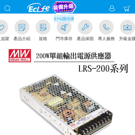
滿千元門市取貨現折1%(部分商品不適用)-請點我看
追蹤
產品介紹
規格
門市庫存
產品保固
專人服務
升級金賺