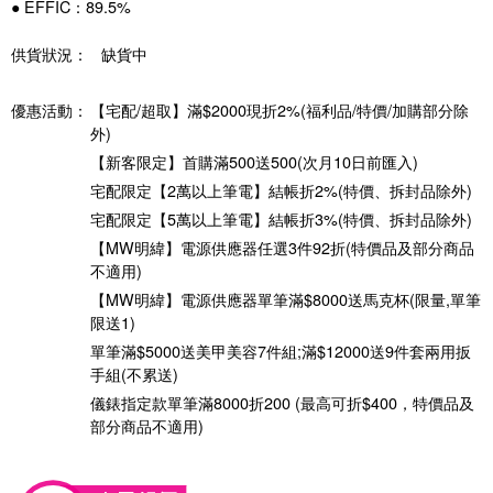
● EFFIC：89.5%
供貨狀況：
缺貨中
優惠活動：
【宅配/超取】滿$2000現折2%(福利品/特價/加購部分除
外)
【新客限定】首購滿500送500(次月10日前匯入)
宅配限定【2萬以上筆電】結帳折2%(特價、拆封品除外)
宅配限定【5萬以上筆電】結帳折3%(特價、拆封品除外)
【MW明緯】電源供應器任選3件92折(特價品及部分商品
不適用)
【MW明緯】電源供應器單筆滿$8000送馬克杯(限量,單筆
限送1)
單筆滿$5000送美甲美容7件組;滿$12000送9件套兩用扳
手組(不累送)
儀錶指定款單筆滿8000折200 (最高可折$400，特價品及
部分商品不適用)