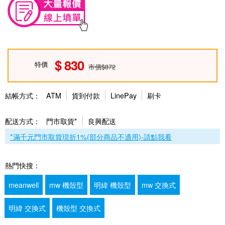
830
特價
市價$872
結帳方式：
ATM
貨到付款
LinePay
刷卡
配送方式：
門市取貨*
良興配送
*滿千元門市取貨現折1%(部分商品不適用)-請點我看
熱門快搜：
meanwell
mw 機殼型
明緯 機殼型
mw 交換式
明緯 交換式
機殼型 交換式