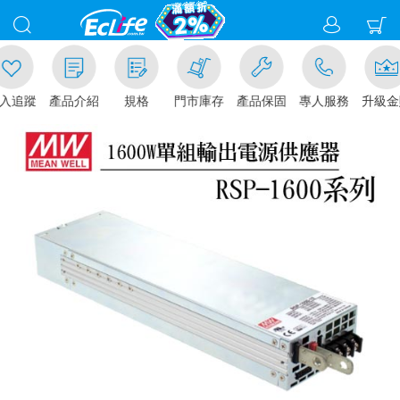
追蹤
產品介紹
規格
門市庫存
產品保固
專人服務
升級金賺