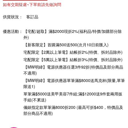
如有交期疑慮~下單前請先做詢問
供貨狀況：
客訂品
優惠活動：
【宅配/超取】滿$2000現折2%(福利品/特價/加購部分除
外)
【新客限定】首購滿500送500(次月10日前匯入)
宅配限定【2萬以上筆電】結帳折2%(特價、拆封品除外)
宅配限定【5萬以上筆電】結帳折3%(特價、拆封品除外)
【MW明緯】電源供應器任選3件92折(特價品及部分商品
不適用)
【MW明緯】電源供應器單筆滿$8000送馬克杯(限量,單筆
限送1)
單筆滿$5000送美甲美容7件組;滿$12000送9件套兩用扳
手組(不累送)
儀錶指定款單筆滿8000折200 (最高可折$400，特價品及
部分商品不適用)