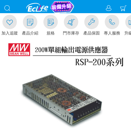
入追蹤
產品介紹
規格
門市庫存
產品保固
專人服務
升級金