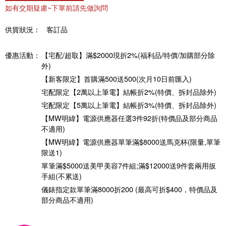
如有交期疑慮~下單前請先做詢問
供貨狀況：
客訂品
優惠活動：
【宅配/超取】滿$2000現折2%(福利品/特價/加購部分除
外)
【新客限定】首購滿500送500(次月10日前匯入)
宅配限定【2萬以上筆電】結帳折2%(特價、拆封品除外)
宅配限定【5萬以上筆電】結帳折3%(特價、拆封品除外)
【MW明緯】電源供應器任選3件92折(特價品及部分商品
不適用)
【MW明緯】電源供應器單筆滿$8000送馬克杯(限量,單筆
限送1)
單筆滿$5000送美甲美容7件組;滿$12000送9件套兩用扳
手組(不累送)
儀錶指定款單筆滿8000折200 (最高可折$400，特價品及
部分商品不適用)