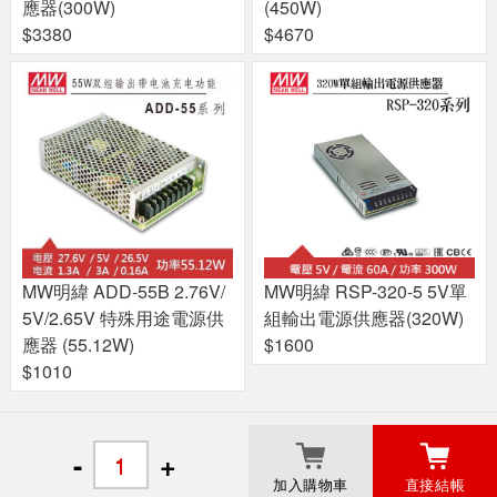
應器(300W)
(450W)
$3380
$4670
MW明緯 ADD-55B 2.76V/
MW明緯 RSP-320-5 5V單
5V/2.65V 特殊用途電源供
組輸出電源供應器(320W)
應器 (55.12W)
$1600
$1010
關於良興
粉絲專頁
門市據點
-
+
加入購物車
直接結帳
© 2017 Liang Shing EcLife Corp.